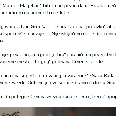
ca“ Mateus Mageljaeš biti tu od prvog dana. Brazilac neć
 porodicom da odmori tri nedelje.
vora, a Ivan Guteša će se odazvati na „prozivku“, ali j
se spekuliše o pozajmici. Nije isključeno da će da trenir
a.
ije, prva opcija na golu „orlića“ i braniće na prvenstvu
da zauzme mesto „drugog“ golmana Crvene zvezde.
 dana i na supertalentovanog čuvara mreže Savu Radan
ene zvezde. Odlično je ove sezone branio u dresu Grafi
m da potegne Crvena zvezda kada je reč o „trećoj“ opcij