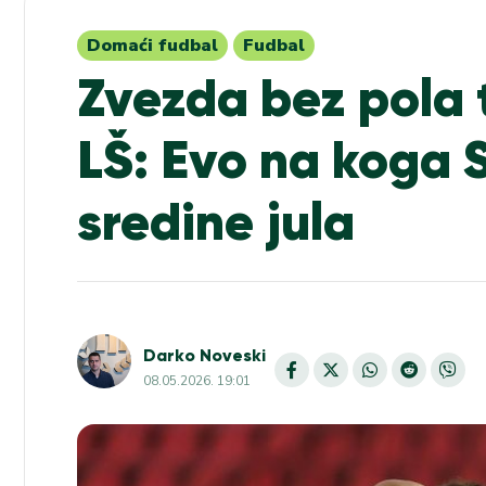
Domaći fudbal
Fudbal
Zvezda bez pola 
LŠ: Evo na koga 
sredine jula
Darko Noveski
08.05.2026. 19:01