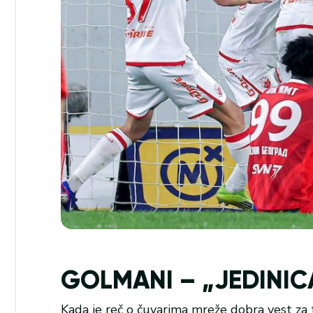
GOLMANI – „JEDINICA
Kada je reč o čuvarima mreže dobra vest za t