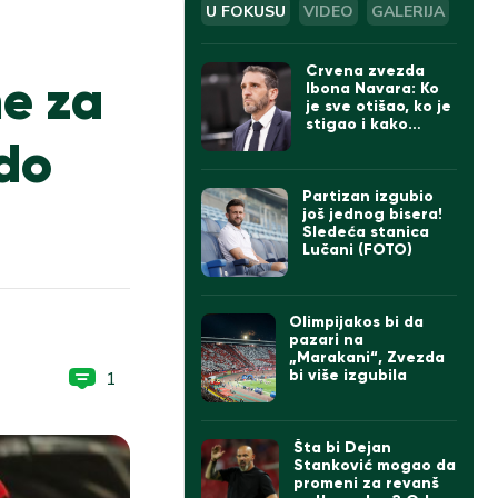
U FOKUSU
VIDEO
GALERIJA
Crvena zvezda
me za
Ibona Navara: Ko
je sve otišao, ko je
stigao i kako
 do
izgleda tim
Partizan izgubio
još jednog bisera!
Sledeća stanica
Lučani (FOTO)
Olimpijakos bi da
pazari na
„Marakani“, Zvezda
bi više izgubila
1
Šta bi Dejan
Stanković mogao da
promeni za revanš