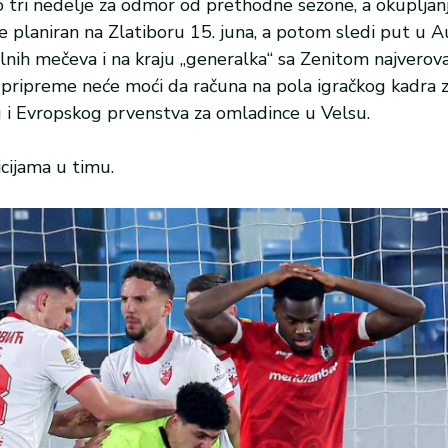
 tri nedelje za odmor od prethodne sezone, a okupljanj
je planiran na Zlatiboru 15. juna, a potom sledi put u Au
nih mečeva i na kraju „generalka“ sa Zenitom najverova
e pripreme neće moći da računa na pola igračkog kadra 
 i Evropskog prvenstva za omladince u Velsu.
cijama u timu.