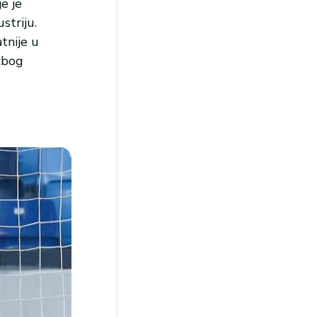
e je
striju.
tnije u
zbog