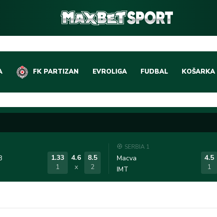
A
FK PARTIZAN
EVROLIGA
FUDBAL
KOŠARKA
DOMAĆI FUDBAL
EVROLIGA
LIGE PETICE
ABA LIGA
EVROPSKA TAKMIČEN
NBA LIGA
SERBIA 1
OSTALE LIGE
REPREZEN
1.33
4.6
8.5
4.5
3
Macva
1
x
2
1
IMT
REPREZENTATIVNI FU
OSTALE L