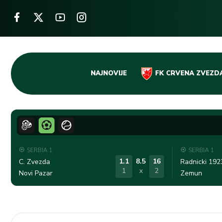
Skip
NAJNOVIJE
FK CRVENA ZVEZD
to
content
SERBIA 1
SERBIA 1
1.1
8.5
16
C. Zvezda
Radnicki 192
1
x
2
Novi Pazar
Zemun