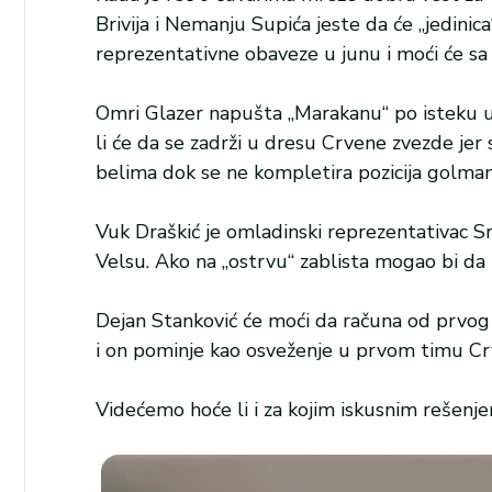
Brivija i Nemanju Supića jeste da će „jedini
reprezentativne obaveze u junu i moći će sa
Omri Glazer napušta „Marakanu“ po isteku ugo
li će da se zadrži u dresu Crvene zvezde jer 
belima dok se ne kompletira pozicija golman
Vuk Draškić je omladinski reprezentativac Srb
Velsu. Ako na „ostrvu“ zablista mogao bi 
Dejan Stanković će moći da računa od prvog
i on pominje kao osveženje u prvom timu Crv
Videćemo hoće li i za kojim iskusnim rešenje