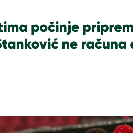
tima počinje pripre
Stanković ne računa