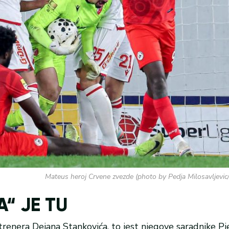
Mateus heroj Crvene zvezde (photo by Pedja Milosavlje
“ JE TU
renera Dejana Stankovića, to jest njegove saradnike Pje