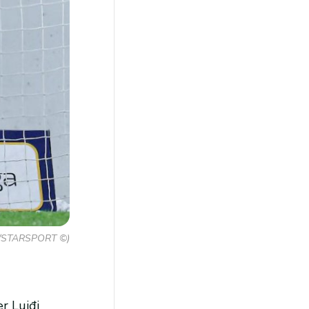
vic/STARSPORT ©)
r Luiđi