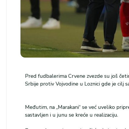
Pred fudbalerima Crvene zvezde su još četiri
Srbije protiv Vojvodine u Loznici gde je cil
Međutim, na „Marakani“ se već uveliko priprem
sastavljen i u junu se kreće u realizaciju.