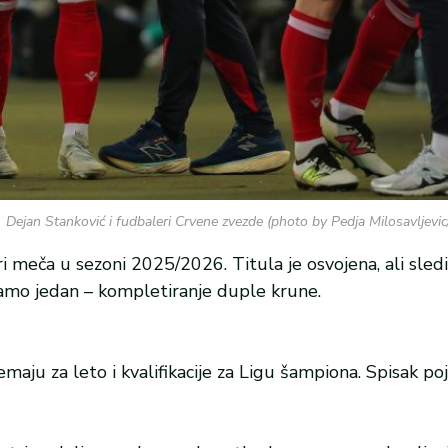
Dejan Stanković i fudbaleri Crvene zvezde (photo by Pedja Milosavlje
 meča u sezoni 2025/2026. Titula je osvojena, ali sledi
j samo jedan – kompletiranje duple krune.
aju za leto i kvalifikacije za Ligu šampiona. Spisak poj