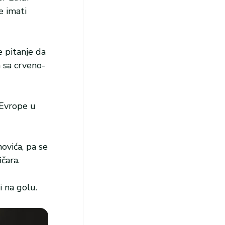
e imati
e pitanje da
a sa crveno-
 Evrope u
ovića, pa se
čara.
i na golu.