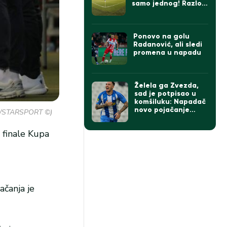
samo jednog! Razlog
je…
Ponovo na golu
Radanović, ali sledi
promena u napadu
Želela ga Zvezda,
sad je potpisao u
komšiluku: Napadač
novo pojačanje
vic/STARSPORT ©)
Rapida
 finale Kupa
ačanja je