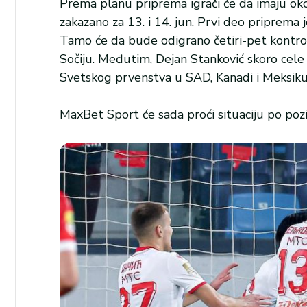
Prema planu priprema igrači će da imaju oko
zakazano za 13. i 14. jun. Prvi deo priprema 
Tamo će da bude odigrano četiri-pet kontrol
Sočiju. Međutim, Dejan Stanković skoro cel
Svetskog prvenstva u SAD, Kanadi i Meksiku
MaxBet Sport će sada proći situaciju po pozi