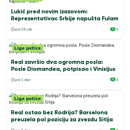
Lukić pred novim izazovom:
Reprezentativac Srbije napušta Fulam
pre 19 sati
0
Lige petice
Real završio dva ogromna posla:
Posle Diomandea, potpisao i Vinisijus
pre 1 dan
0
Lige petice
Real ostao bez Rodrija? Barselona
preuzela pol poziciju za zvezdu Sitija