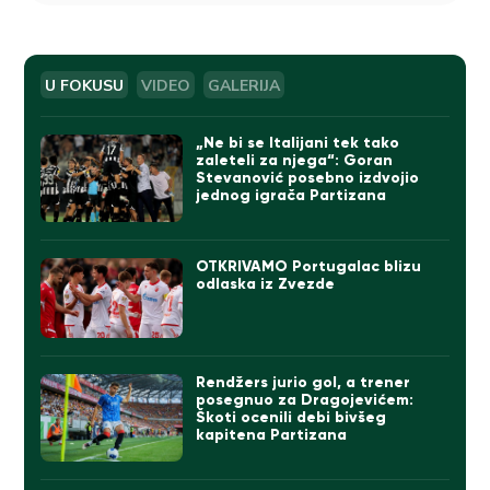
U FOKUSU
VIDEO
GALERIJA
„Ne bi se Italijani tek tako
zaleteli za njega“: Goran
Stevanović posebno izdvojio
jednog igrača Partizana
OTKRIVAMO Portugalac blizu
odlaska iz Zvezde
Rendžers jurio gol, a trener
posegnuo za Dragojevićem:
Škoti ocenili debi bivšeg
kapitena Partizana