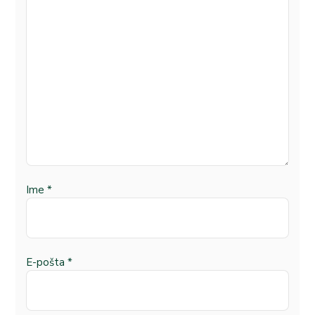
Ime
*
E-pošta
*