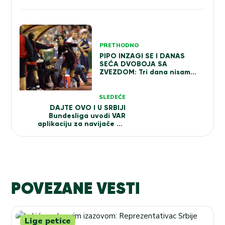
Kretanje
članka
PRETHODNO
PIPO INZAGI SE I DANAS
SEĆA DVOBOJA SA
ZVEZDOM: Tri dana nisam
mogao da savijem nogu!
SLEDEĆE
DAJTE OVO I U SRBIJI
Bundesliga uvodi VAR
aplikaciju za navijače na
stadionima
POVEZANE VESTI
Lige petice