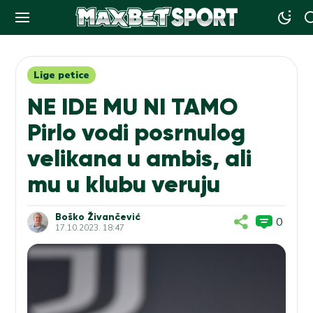
Skip
to
content
Lige petice
NE IDE MU NI TAMO
Pirlo vodi posrnulog
velikana u ambis, ali
mu u klubu veruju
Boško Živančević
0
17.10.2023. 18:47