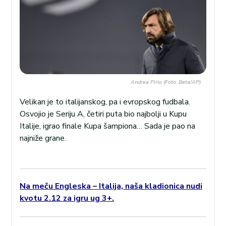
Andrea Pirlo (Foto: Beta/AP)
Velikan je to italijanskog, pa i evropskog fudbala.
Osvojio je Seriju A, četiri puta bio najbolji u Kupu
Italije, igrao finale Kupa šampiona… Sada je pao na
najniže grane.
Na meču Engleska – Italija, naša kladionica nudi
kvotu 2.12 za igru ug 3+.