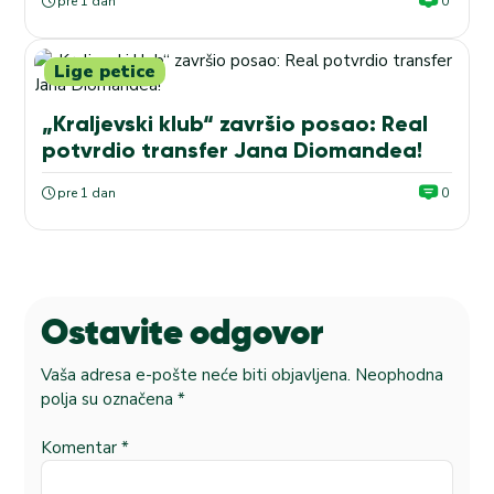
pre 1 dan
0
Lige petice
„Kraljevski klub“ završio posao: Real
potvrdio transfer Jana Diomandea!
pre 1 dan
0
Ostavite odgovor
Vaša adresa e-pošte neće biti objavljena.
Neophodna
polja su označena
*
Komentar
*