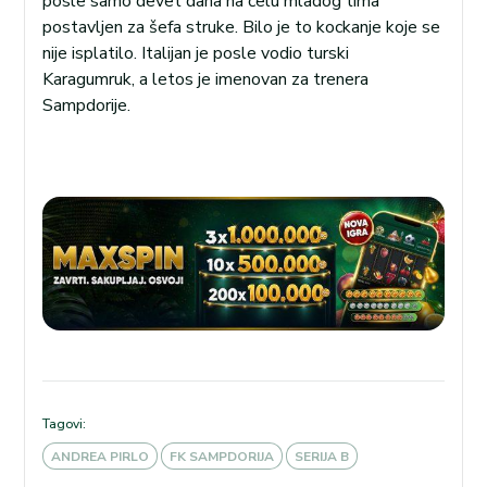
posle samo devet dana na čelu mladog tima
postavljen za šefa struke. Bilo je to kockanje koje se
nije isplatilo. Italijan je posle vodio turski
Karagumruk, a letos je imenovan za trenera
Sampdorije.
Tagovi:
ANDREA PIRLO
FK SAMPDORIJA
SERIJA B