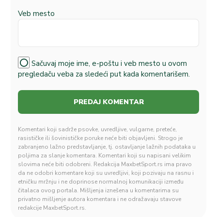
Veb mesto
Sačuvaj moje ime, e-poštu i veb mesto u ovom
pregledaču veba za sledeći put kada komentarišem.
Komentari koji sadrže psovke, uvredljive, vulgarne, preteće,
rasističke ili šovinističke poruke neće biti objavljeni. Strogo je
zabranjeno lažno predstavljanje, tj. ostavljanje lažnih podataka u
poljima za slanje komentara. Komentari koji su napisani velikim
slovima neće biti odobreni. Redakcija MaxbetSport.rs ima pravo
da ne odobri komentare koji su uvredljivi, koji pozivaju na rasnu i
etničku mržnju i ne doprinose normalnoj komunikaciji između
čitalaca ovog portala. Mišljenja iznešena u komentarima su
privatno mišljenje autora komentara i ne odražavaju stavove
redakcije MaxbetSport.rs.