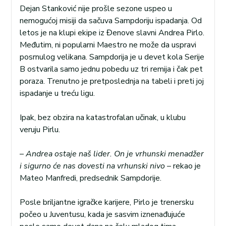
Dejan Stanković nije prošle sezone uspeo u
nemogućoj misiji da sačuva Sampdoriju ispadanja. Od
letos je na klupi ekipe iz Đenove slavni Andrea Pirlo.
Međutim, ni popularni Maestro ne može da uspravi
posrnulog velikana. Sampdorija je u devet kola Serije
B ostvarila samo jednu pobedu uz tri remija i čak pet
poraza. Trenutno je pretposlednja na tabeli i preti joj
ispadanje u treću ligu.
Ipak, bez obzira na katastrofalan učinak, u klubu
veruju Pirlu.
–
Andrea ostaje naš lider. On je vrhunski menadžer
i sigurno će nas dovesti na vrhunski nivo
– rekao je
Mateo Manfredi, predsednik Sampdorije.
Posle briljantne igračke karijere, Pirlo je trenersku
počeo u Juventusu, kada je sasvim iznenađujuće