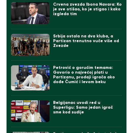
Crvena zvezda Ibona Navara: Ko
je sve otišao, ko je stigao i kako
izgleda tim
Srbija ostala na dva kluba, a
Partizan trenutno vuče više od
Zvezde
Petrović o gorućim temama:
Govorio o najvećoj plati u
Partizanu, prodaji igrača ako
dođe Čumić i levom beku
Belgijanac uvodi red u
Superligu: Samo jedan igrač
sme kod sudije