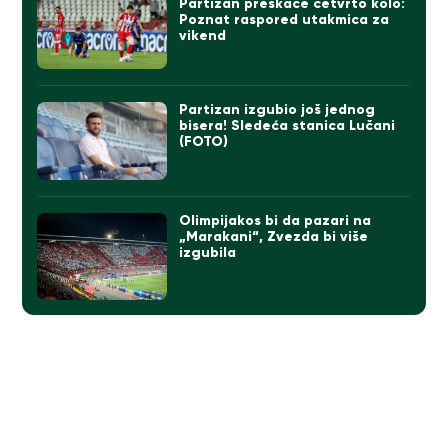
Partizan preskače četvrto kolo:
Poznat raspored utakmica za
vikend
Partizan izgubio još jednog
bisera! Sledeća stanica Lučani
(FOTO)
Olimpijakos bi da pazari na
„Marakani“, Zvezda bi više
izgubila