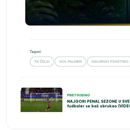
Tagovi:
FK ČELSI
KOL PALMER
MAURISIO POKETINO
Kretanje
PRETHODNO
članka
NAJGORI PENAL SEZONE U SVET
fudbaler se baš obrukao (VIDE