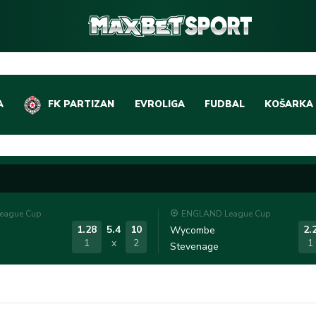
A
FK PARTIZAN
EVROLIGA
FUDBAL
KOŠARKA
DOMAĆI FUDBAL
EVROLIGA
LIGE PETICE
ABA LIGA
EVROPSKA TAKMIČEN
NBA LIGA
eague Cup
ENGLAND League Cup
OSTALE LIGE
REPREZEN
1.28
5.4
10
2.
Wycombe
1
x
2
1
Stevenage
REPREZENTATIVNI FU
OSTALE L