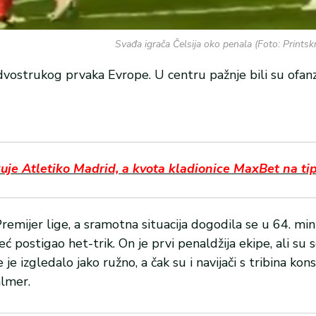
Svađa igrača Čelsija oko penala (Foto: Prints
ostrukog prvaka Evrope. U centru pažnje bili su ofanz
 Atletiko Madrid, a kvota kladionice MaxBet na tip 
 Premijer lige, a sramotna situacija dogodila se u 64. mi
 postigao het-trik. On je prvi penaldžija ekipe, ali su 
e izgledalo jako ružno, a čak su i navijači s tribina kon
almer.