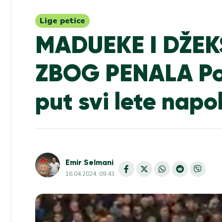
Lige petice
MADUEKE I DŽEK
ZBOG PENALA Pok
put svi lete napo
Emir Selmani
16.04.2024. 09:43