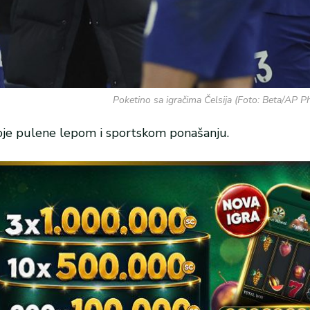
Poketino sa igračima Čelsija (Foto: Beta/AP P
oje pulene lepom i sportskom ponašanju.