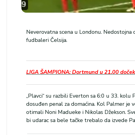
Neverovatna scena u Londonu. Nedostojna dv
fudbaleri Čelsija.
LIGA ŠAMPIONA: Dortmund u 21.00 dočekuje
„Plavci“ su razbili Everton sa 6:0 u 33. kolu
dosuđen penal za domaćina. Kol Palmer je već
otimali Noni Madueke i Nikolas Džekson. Sve j
bi udarac sa bele tačke trebalo da izvede P