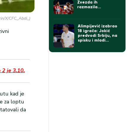
Zvezda ih
razmazila…
krin/X/CFC_Abdi_)
Alimpijević izabrao
ivni
18 igrača: Jokić
predvodi Srbiju, na
spisku i mladi
Kusturica
2 je 3.10.
nutu kad je
se za loptu
statovali da