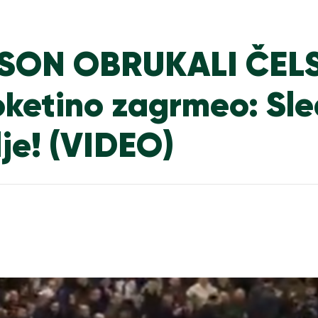
SON OBRUKALI ČELS
etino zagrmeo: Sle
lje! (VIDEO)