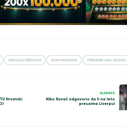
NIKOLAS DŽEKSON
NONI MADUEKE
PREMIJER LIGA 2023/24.
SLEDEĆE
U Hrvatski
Niko Kovač odgovorio da li na leto
O)
preuzima Liverpul