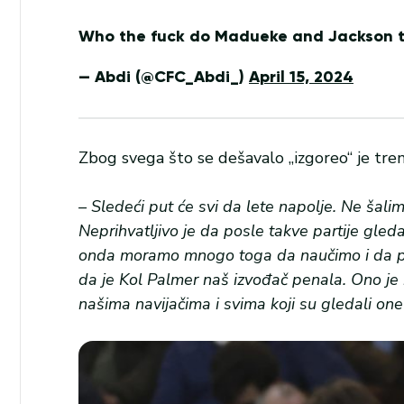
Who the fuck do Madueke and Jackson t
— Abdi (@CFC_Abdi_)
April 15, 2024
Zbog svega što se dešavalo „izgoreo“ je tren
– Sledeći put će svi da lete napolje. Ne šal
Neprihvatljivo je da posle takve partije gle
onda moramo mnogo toga da naučimo i da pri
da je Kol Palmer naš izvođač penala. Ono je b
našima navijačima i svima koji su gledali on