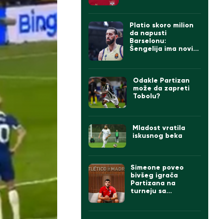
Platio skoro milion
da napusti
Barselonu:
Šengelija ima novi
klub
Odakle Partizan
može da zapreti
Tobolu?
Mladost vratila
iskusnog beka
Simeone poveo
bivšeg igrača
Partizana na
turneju sa
Atletikom