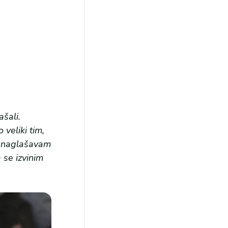
šali.
veliki tim,
t naglašavam
 se izvinim