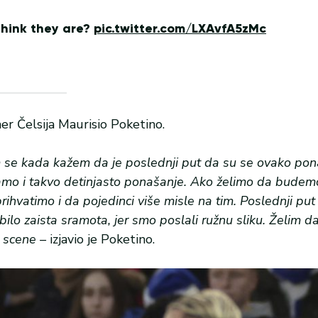
hink they are?
pic.twitter.com/LXAvfA5zMc
er Čelsija Maurisio Poketino.
im se kada kažem da je poslednji put da su se ovako pona
damo i takvo detinjasto ponašanje. Ako želimo da budemo 
hvatimo i da pojedinci više misle na tim. Poslednji pu
ilo zaista sramota, jer smo poslali ružnu sliku. Želim da
e scene –
izjavio je Poketino.