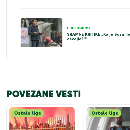
Kretanje
PRETHODNO
članka
SRAMNE KRITIKE „Ko je Saša Ilić
osvojio?!“
POVEZANE VESTI
Ostale lige
Ostale lige