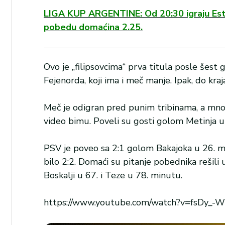
LIGA KUP ARGENTINE: Od 20:30 igraju Estud
pobedu domaćina 2.25.
Ovo je „filipsovcima“ prva titula posle šest
Fejenorda, koji ima i meč manje. Ipak, do kra
Meč je odigran pred punim tribinama, a mnogo
video bimu. Poveli su gosti golom Metinja u 
PSV je poveo sa 2:1 golom Bakajoka u 26. mi
bilo 2:2. Domaći su pitanje pobednika rešili
Boskalji u 67. i Teze u 78. minutu.
https://www.youtube.com/watch?v=fsDy_-