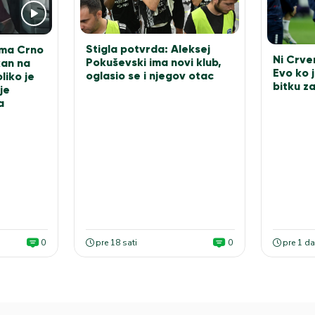
Stigla potvrda: Aleksej
rma Crno
Ni Crve
Pokuševski ima novi klub,
kan na
Evo ko 
oglasio se i njegov otac
liko je
bitku z
je
a
0
pre 18 sati
0
pre 1 d