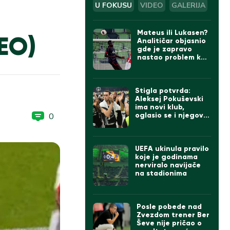
U FOKUSU
VIDEO
GALERIJA
Mateus ili Lukasen?
DEO)
Analitičar objasnio
gde je zapravo
nastao problem kod
gola Zvezde
Stigla potvrda:
Aleksej Pokuševski
ima novi klub,
0
oglasio se i njegov
otac
UEFA ukinula pravilo
koje je godinama
nerviralo navijače
na stadionima
Posle pobede nad
Zvezdom trener Ber
Ševe nije pričao o