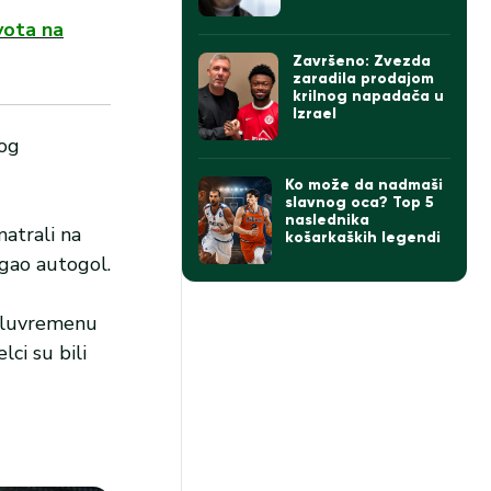
Izraelu govorio o
Zvezdi
vota na
Završeno: Zvezda
zaradila prodajom
krilnog napadača u
Izrael
nog
Ko može da nadmaši
slavnog oca? Top 5
naslednika
matrali na
košarkaških legendi
igao autogol.
poluvremenu
ci su bili