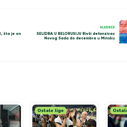
SLEDEĆE
SELIDBA U BELORUSIJU Bivši defanzivac
, šta je on
Novog Sada do decembra u Minsku
Ostale lige
Ostal