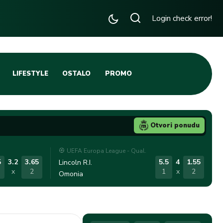
Login check error!
LIFESTYLE
OSTALO
PROMO
TENIS
TIFO SCENA
Otvori ponudu
JA
FUTSAL
UEFA Europa League - Qual.
TATIVNA KOŠARKA
KROZ OBRUČ!
5
3.2
3.65
5.5
4
1.55
Lincoln R.I.
x
2
1
x
2
Omonia
DBAL
IGE
BLOG
INTERVJU NA MAX