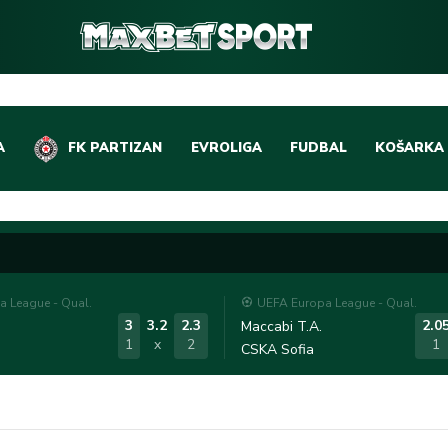
A
FK PARTIZAN
EVROLIGA
FUDBAL
KOŠARKA
DOMAĆI FUDBAL
EVROLIGA
LIGE PETICE
ABA LIGA
EVROPSKA TAKMIČEN
NBA LIGA
 League - Qual.
UEFA Europa League - Qual.
OSTALE LIGE
REPREZEN
3
3.2
2.3
2.0
Maccabi T.A.
1
x
2
1
CSKA Sofia
REPREZENTATIVNI FU
OSTALE L