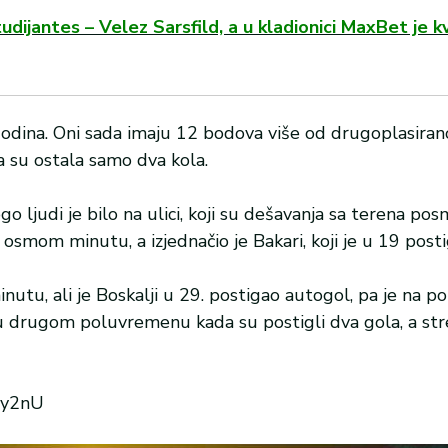
ijantes – Velez Sarsfild, a u kladionici MaxBet je k
 godina. Oni sada imaju 12 bodova više od drugoplasira
ja su ostala samo dva kola.
 ljudi je bilo na ulici, koji su dešavanja sa terena pos
osmom minutu, a izjednačio je Bakari, koji je u 19 post
nutu, ali je Boskalji u 29. postigao autogol, pa je na 
 u drugom poluvremenu kada su postigli dva gola, a strel
Wy2nU