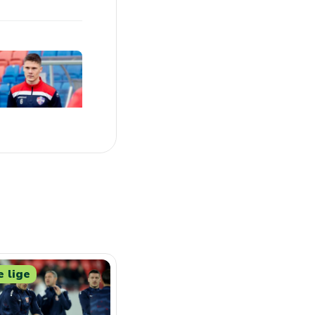
e lige