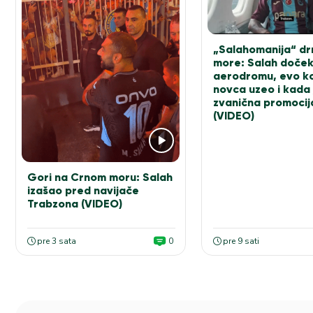
„Salahomanija“ d
more: Salah doče
aerodromu, evo ko
novca uzeo i kada 
zvanična promocij
(VIDEO)
Gori na Crnom moru: Salah
izašao pred navijače
Trabzona (VIDEO)
pre 3 sata
0
pre 9 sati