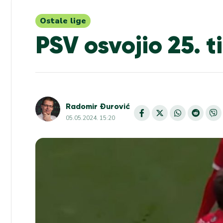
Ostale lige
PSV osvojio 25. t
Radomir Đurović
05.05.2024. 15:20