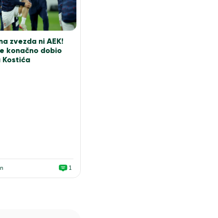
na zvezda ni AEK!
je konačno dobio
a Kostića
an
1