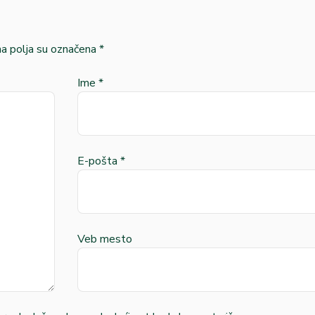
 polja su označena
*
Ime
*
E-pošta
*
Veb mesto