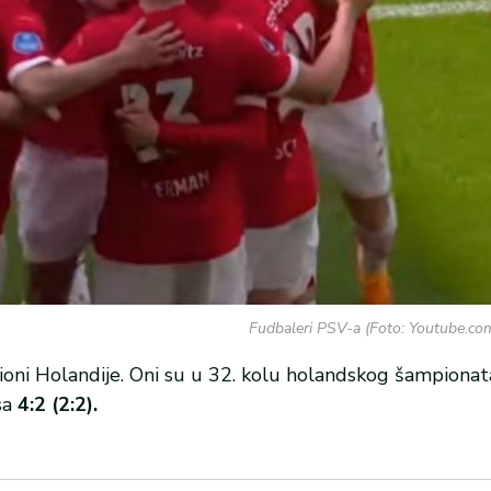
Fudbaleri PSV-a (Foto: Youtube.co
ioni Holandije. Oni su u 32. kolu holandskog šampionat
sa
4:2 (2:2).