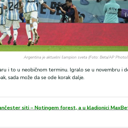
Argentina je aktuelni šampion sveta (Foto: Beta/AP Photo
aru i to u neobičnom terminu. Igralo se u novembru i 
pak, sada može da se ode korak dalje.
nčester siti – Notingem forest, a u kladionici MaxBe