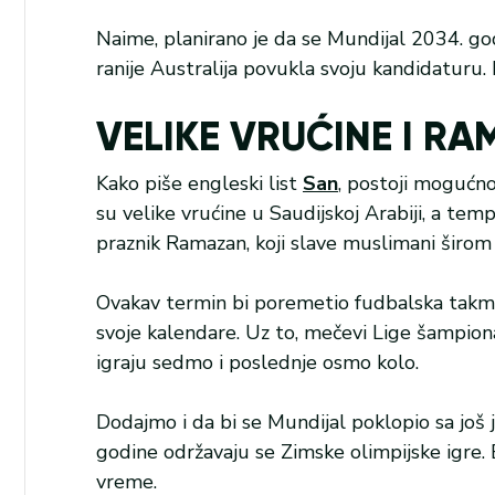
Naime, planirano je da se Mundijal 2034. godin
ranije Australija povukla svoju kandidaturu
VELIKE VRUĆINE I R
Kako piše engleski list
San
, postoji mogućno
su velike vrućine u Saudijskoj Arabiji, a tem
praznik Ramazan, koji slave muslimani širom
Ovakav termin bi poremetio fudbalska takmi
svoje kalendare. Uz to, mečevi Lige šampion
igraju sedmo i poslednje osmo kolo.
Dodajmo i da bi se Mundijal poklopio sa još
godine održavaju se Zimske olimpijske igre. 
vreme.