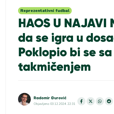
Reprezentativni fudbal
HAOS U NAJAVI M
da se igra u dos
Poklopio bi se sa
takmičenjem
Radomir Đurović
Objavljeno
03.12.2024. 22:31