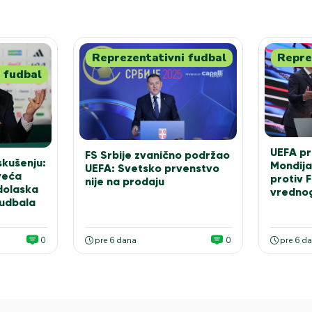
Reprezentativni fudbal
Repre
 fudbal
UEFA pr
FS Srbije zvanično podržao
skušenju:
Mondija
UEFA: Svetsko prvenstvo
jveća
protiv 
nije na prodaju
 dolaska
vrednog
fudbala
0
pre 6 dana
0
pre 6 d