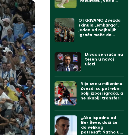
rezultatu, već o
onome što sledi
OTKRIVAMO Zvezda
skinula „embargo“,
jedan od najboljih
igrača može da
napusti „Marakanu“
Divac se vraća na
teren u novoj
ulozi
Nije sve u milionima:
Zvezdi su potrebni
bolji izbori igrača, a
ne skuplji transferi
„Ako ispadnu od
Ber Ševe, doći će
do velikog
potresa“: Natho u