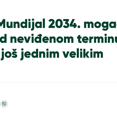
undijal 2034. moga
ad neviđenom termin
 još jednim velikim