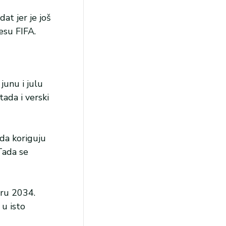
at jer je još
esu FIFA.
junu i julu
tada i verski
da koriguju
Tada se
aru 2034.
 u isto