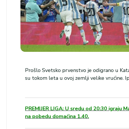
Prošlo Svetsko prvenstvo je odigrano u Kat
su tokom leta u ovoj zemlji velike vrućine. I
PREMIJER LIGA: U sredu od 20:30 igraju Ma
na pobedu domaćina 1.40.