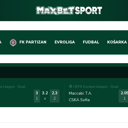
A
FK PARTIZAN
EVROLIGA
FUDBAL
KOŠARKA
DOMAĆI FUDBAL
EVROLIGA
LIGE PETICE
ABA LIGA
EVROPSKA TAKMIČEN
NBA LIGA
 League - Qual.
UEFA Europa League - Qual.
OSTALE LIGE
REPREZEN
3
3.2
2.3
2.0
Maccabi T.A.
1
x
2
1
CSKA Sofia
REPREZENTATIVNI FU
OSTALE L