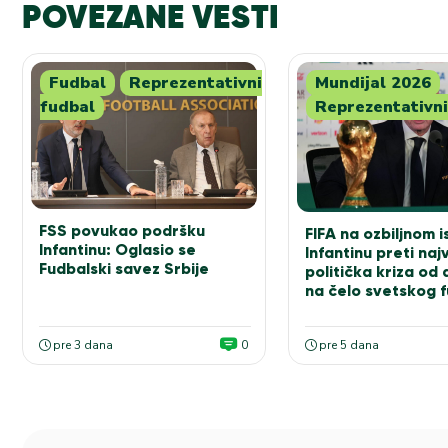
POVEZANE VESTI
Fudbal
Reprezentativni
Mundijal 2026
fudbal
Reprezentativni
FSS povukao podršku
FIFA na ozbiljnom i
Infantinu: Oglasio se
Infantinu preti na
Fudbalski savez Srbije
politička kriza od
na čelo svetskog 
pre 3 dana
0
pre 5 dana