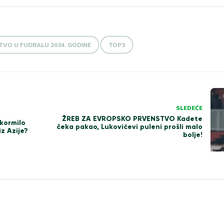
VO U FUDBALU 2034. GODINE
TOP3
SLEDEĆE
ŽREB ZA EVROPSKO PRVENSTVO Kadete
kormilo
čeka pakao, Lukovićevi puleni prošli malo
z Azije?
bolje!