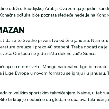
e održi u Saudijskoj Arabiji. Ova zemlja je jedini kandid
. Konačna odluka biće poznata sledeće nedelje na Kongr
AMAZAN
st da se to Svetko prvenstvo održi u januaru. Naime, u 
perature prelaze i preko 40 stepeni. Treba dodati da je 
 sveta. Oni tada ne jedu ništa dok ne zađe Sunce.
čenja u celom svetu. Mnoge nacionalne lige bi morale 
a i Lige Evrope u novom formatu se igraju i u januaru. 
 jednim velikim sportskim takmičenjem. Naime, u febru
Bilo bi krajnje neobično da gledamo oba ova takmičenja