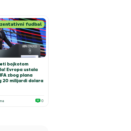
zentativni fudbal
eti bojkotom
la! Evropa ustala
FIFA zbog plana
 20 milijardi dolara
ana
0