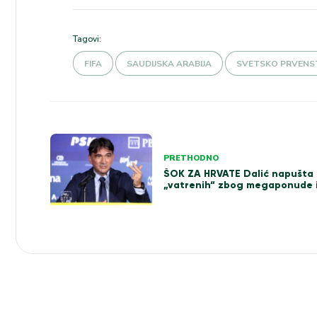
Tagovi:
FIFA
SAUDIJSKA ARABIJA
SVETSKO PRVENST
Kretanje
PRETHODNO
članka
ŠOK ZA HRVATE Dalić napušta 
„vatrenih“ zbog megaponude i