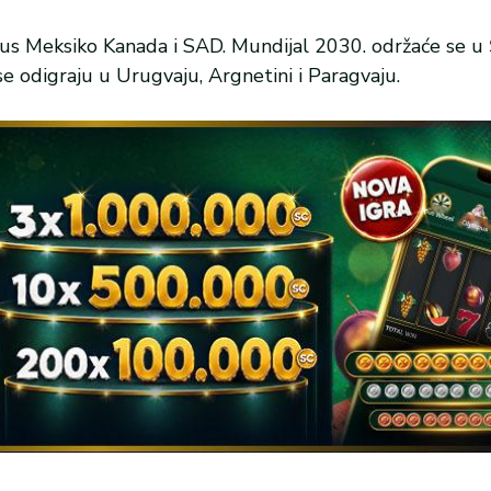
s Meksiko Kanada i SAD. Mundijal 2030. održaće se u Š
 se odigraju u Urugvaju, Argnetini i Paragvaju.