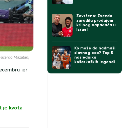
Izraelu govorio o
Zvezdi
Završeno: Zvezda
zaradila prodajom
krilnog napadača u
Izrael
Ko može da nadmaši
slavnog oca? Top 5
/Ricardo Mazalan)
naslednika
košarkaških legendi
decembru jer
t je kvota