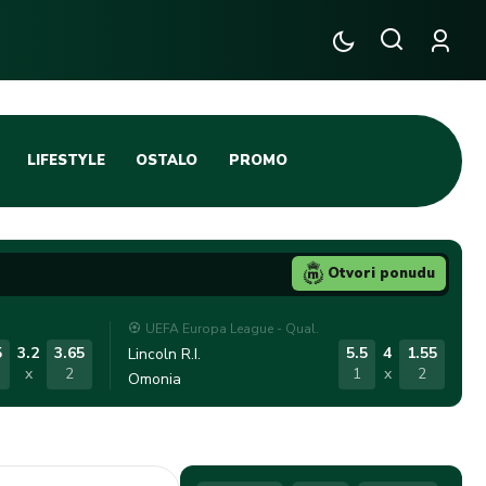
LIFESTYLE
OSTALO
PROMO
TENIS
TIFO SCENA
Otvori ponudu
JA
FUTSAL
UEFA Europa League - Qual.
TATIVNA KOŠARKA
KROZ OBRUČ!
5
3.2
3.65
5.5
4
1.55
Lincoln R.I.
x
2
1
x
2
Omonia
DBAL
IGE
BLOG
INTERVJU NA MAX