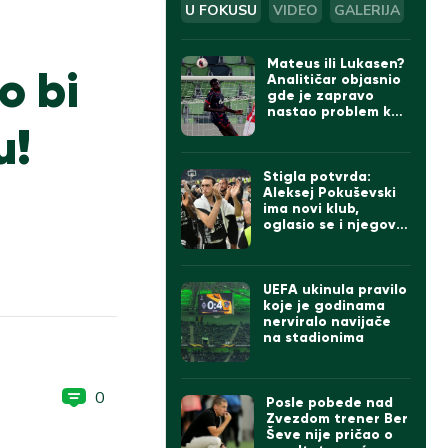
U FOKUSU
VIDEO
GALERIJA
Mateus ili Lukasen?
o bi
Analitičar objasnio
gde je zapravo
nastao problem kod
u!
gola Zvezde
Stigla potvrda:
Aleksej Pokuševski
ima novi klub,
oglasio se i njegov
otac
UEFA ukinula pravilo
koje je godinama
nerviralo navijače
na stadionima
0
Posle pobede nad
Zvezdom trener Ber
Ševe nije pričao o