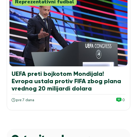
Reprezentativni fudbal
UEFA preti bojkotom Mondijala!
Evropa ustala protiv FIFA zbog plana
vrednog 20 milijardi dolara
pre 7 dana
0