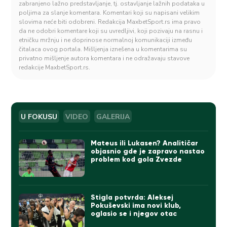
zabranjeno lažno predstavljanje, tj. ostavljanje lažnih podataka u
poljima za slanje komentara. Komentari koji su napisani velikim
slovima neće biti odobreni. Redakcija MaxbetSport.rs ima pravo
da ne odobri komentare koji su uvredljivi, koji pozivaju na rasnu i
etničku mržnju i ne doprinose normalnoj komunikaciji između
čitalaca ovog portala. Mišljenja iznešena u komentarima su
privatno mišljenje autora komentara i ne odražavaju stavove
redakcije MaxbetSport.rs.
U FOKUSU
VIDEO
GALERIJA
Mateus ili Lukasen? Analitičar
objasnio gde je zapravo nastao
problem kod gola Zvezde
Stigla potvrda: Aleksej
Pokuševski ima novi klub,
oglasio se i njegov otac