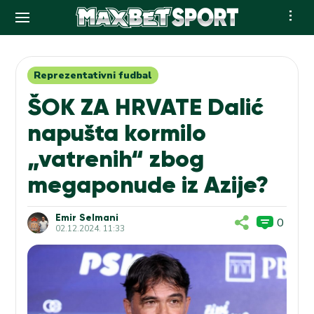
Skip
to
content
Reprezentativni fudbal
ŠOK ZA HRVATE Dalić
napušta kormilo
„vatrenih“ zbog
megaponude iz Azije?
Emir Selmani
0
02.12.2024. 11:33