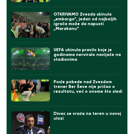
OTKRIVAMO Zvezda skinula
„embargo“, jedan od najboljih
igrača može da napusti
„Marakanu“
UEFA ukinula pravilo koje je
godinama nerviralo navijače na
stadionima
Posle pobede nad Zvezdom
trener Ber Ševe nije pričao o
rezultatu, već o onome što sledi
Divac se vraća na teren u novoj
ulozi