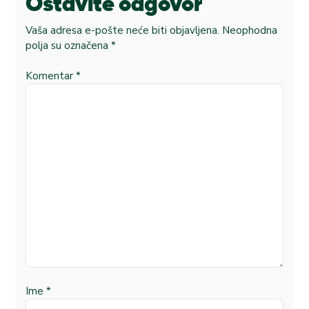
Ostavite odgovor
Vaša adresa e-pošte neće biti objavljena.
Neophodna
polja su označena
*
Komentar
*
Ime
*