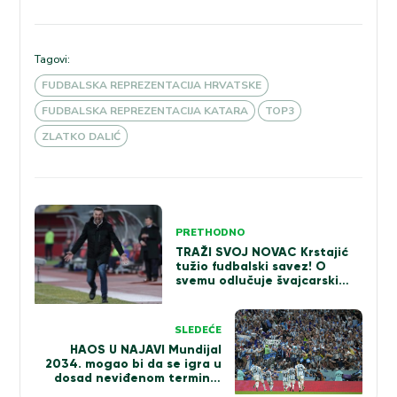
Tagovi:
FUDBALSKA REPREZENTACIJA HRVATSKE
FUDBALSKA REPREZENTACIJA KATARA
TOP3
ZLATKO DALIĆ
Kretanje
PRETHODNO
članka
TRAŽI SVOJ NOVAC Krstajić
tužio fudbalski savez! O
svemu odlučuje švajcarski
sud
SLEDEĆE
HAOS U NAJAVI Mundijal
2034. mogao bi da se igra u
dosad neviđenom terminu!
Poklopio bi se sa još jednim