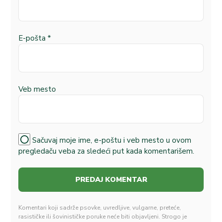
E-pošta
*
Veb mesto
Sačuvaj moje ime, e-poštu i veb mesto u ovom
pregledaču veba za sledeći put kada komentarišem.
Komentari koji sadrže psovke, uvredljive, vulgarne, preteće,
rasističke ili šovinističke poruke neće biti objavljeni. Strogo je