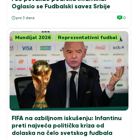
Oglasio se Fudbalski savez Srbije
pre 3 dana
0
Mundijal 2026
Reprezentativni fudbal
FIFA na ozbiljnom iskušenju: Infantinu
preti najveća politička kriza od
dolaska na čelo svetskog fudbala