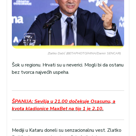
Zlatko Dalić (BETAPHOTO/HINA/Damir SENCAR)
Šok u regionu. Hrvati su u neverici. Mogli bi da ostanu
bez tvorca najvećih uspeha.
ŠPANIJA: Sevilja u 21.00 dočekuje Osasunu, a
kvota kladionice MaxBet na tip 1 je 2.10.
Mediji u Kataru doneli su senzacionalnu vest. Zlatko