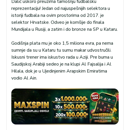
Dalić uskoro preuzima tamošnju fudbalsku
reprezentaciju! Jedan od najuspešnijih selektora u
istoriji fudbala na ovim prostorima od 2017. je
selektor Hrvatske. Odveo je komšije do finala
Mundijala u Rusiji, a zatim i do bronze na SP u Kataru.
Godišnja plata mu je oko 1,5 miliona evra, pa nema
sumnje da su u Kataru tu sumu makar udvostručili.
Iskusni trener ima iskustvo rada u Aziji. Pre buma u
Saudijskoj Arabiji sedeo je na klupi Al Fajsalija i Al
Hilala, dok je u Ujedinjenim Arapskim Emiratima
vodio Al Ain.