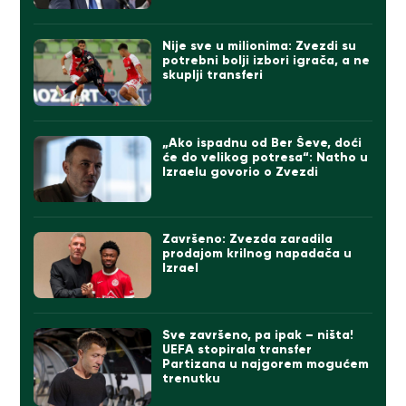
Nije sve u milionima: Zvezdi su
potrebni bolji izbori igrača, a ne
skuplji transferi
„Ako ispadnu od Ber Ševe, doći
će do velikog potresa“: Natho u
Izraelu govorio o Zvezdi
Završeno: Zvezda zaradila
prodajom krilnog napadača u
Izrael
Sve završeno, pa ipak – ništa!
UEFA stopirala transfer
Partizana u najgorem mogućem
trenutku