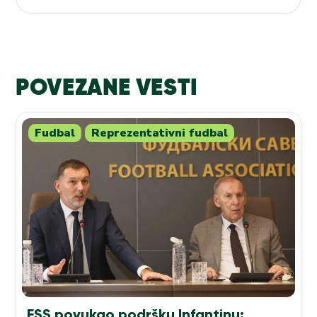
velikim takmičenjem
POVEZANE VESTI
Fudbal
Reprezentativni fudbal
FSS povukao podršku Infantinu: