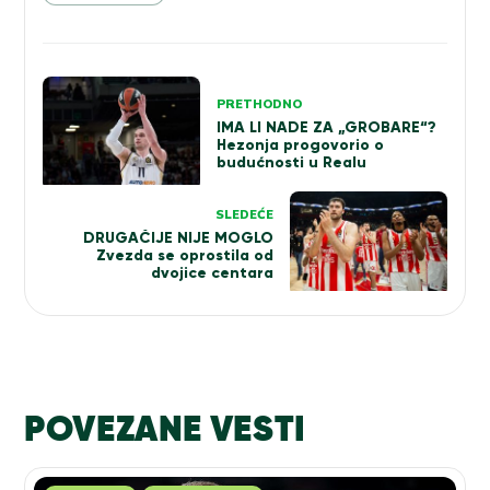
Kretanje
PRETHODNO
članka
IMA LI NADE ZA „GROBARE“?
Hezonja progovorio o
budućnosti u Realu
SLEDEĆE
DRUGAČIJE NIJE MOGLO
Zvezda se oprostila od
dvojice centara
POVEZANE VESTI