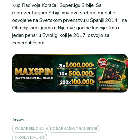
Kup Radivoja Koraća i Superligu Srbije. Sa
reprezentacijom Srbije ima dve srebrne medalje
osvojene na Svetskom prvenstvu u Španiji 2014. i na
Olimpijskim igrama u Riju dve godine kasnije. Ima i
jedan pehar u Evroligi koji je 2017. osvojio sa
Fenerbahčeom.
Tagovi:
KK BARSELONA
KOŠARKAŠKI TRANSFERI
NIKOLA KALINIĆ