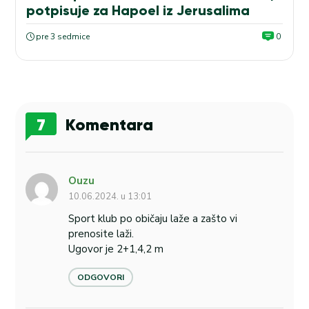
potpisuje za Hapoel iz Jerusalima
pre 3 sedmice
0
7
Komentara
Ouzu
10.06.2024. u 13:01
Sport klub po običaju laže a zašto vi
prenosite laži.
Ugovor je 2+1,4,2 m
ODGOVORI