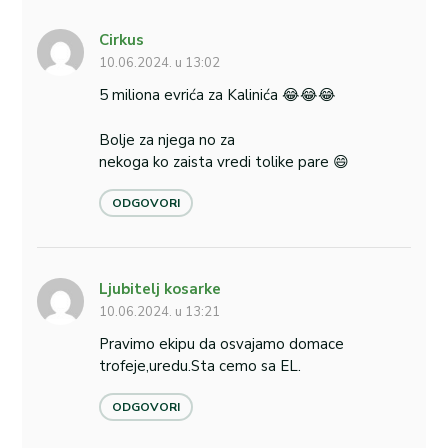
Cirkus
10.06.2024. u 13:02
5 miliona evrića za Kalinića 😂😂😂
Bolje za njega no za
nekoga ko zaista vredi tolike pare 😄
ODGOVORI
Ljubitelj kosarke
10.06.2024. u 13:21
Pravimo ekipu da osvajamo domace
trofeje,uredu.Sta cemo sa EL.
ODGOVORI