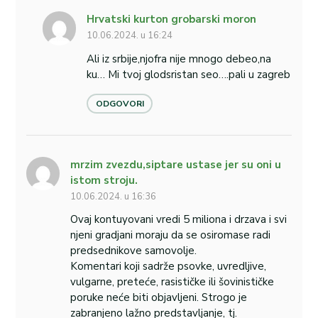
Hrvatski kurton grobarski moron
10.06.2024. u 16:24
Ali iz srbije,njofra nije mnogo debeo,na
ku… Mi tvoj glodsristan seo….pali u zagreb
ODGOVORI
mrzim zvezdu,siptare ustase jer su oni u
istom stroju.
10.06.2024. u 16:36
Ovaj kontuyovani vredi 5 miliona i drzava i svi
njeni gradjani moraju da se osiromase radi
predsednikove samovolje.
Komentari koji sadrže psovke, uvredljive,
vulgarne, preteće, rasističke ili šovinističke
poruke neće biti objavljeni. Strogo je
zabranjeno lažno predstavljanje, tj.