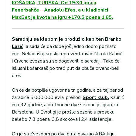
KOŠARKA, TURSKA: Od 19:30 igraju
Fenerbahče – Anadolu Efes, a u kladionici
MaxBet je kvota na igru +170,5 poena 1.85.
Saradnju sa klubom je produžio kapiten Branko
Lazić,
a sada će da dođe još jedno dobro poznato
ime. Nekadašnji srpski reprezentativac Nikola Kalinić
i Crvena zvezda su se dogovorili o saradnji. Tako će
iskusni košarkaaš po treći put da obuče crveno-beli
dres.
On će da potpiše ugovor na tri godine, a za taj period
zaradiće 5.000.000 evra, prenosi
Sport klub.
Kalinić
ima 32 godine, a prethodne dve sezone je igrao za
Barselonu. U Evroligi je prošle sezone u proseku
beležio 7,3 poena, 3,8 skokova i 2,4 asistencije.
On je sa Zvezdom po dva puta osvajao ABA ligu,