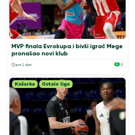
MVP finala Evrokupa i bivši igrač Mege
pronašao novi klub
pre 1 dan
0
Košarka
Ostale lige