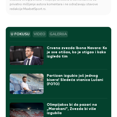
privatno mišljenje autora komentara i ne odražavaju stavove
redakcije MaxbetSport.rs.
U FOKUSU
VIDEO
GALERIJA
Crvena zvezda Ibona Navara: Ko
je sve otišao, ko je stigao i kako
izgleda tim
Partizan izgubio još jednog
bisera! Sledeća stanica Lučani
(FOTO)
Olimpijakos bi da pazari na
„Marakani“, Zvezda bi više
izgubila