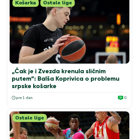
Košarka
Ostale lige
„Čak je i Zvezda krenula sličnim
putem“: Balša Koprivica o problemu
srpske košarke
pre 1 dan
0
Ostale lige