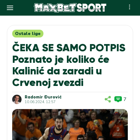
Skip
to
content
Ostale lige
ČEKA SE SAMO POTPIS
Poznato je koliko će
Kalinić da zaradi u
Crvenoj zvezdi
Radomir Đurović
7
10.06.2024. 12:57