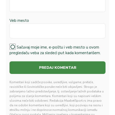
Veb mesto
Sačuvaj moje ime, e-poštu i veb mesto u ovom
pregledaču veba za sledeći put kada komentarišem.
Komentari koji sadrže psovke, uvredljive, vulgarne, preteće,
rasističke ili šovinističke poruke neće biti objavljeni. Strogo je
zabranjeno lažno predstavljanje, tj. ostavljanje lažnih podataka u
poljima za slanje komentara. Komentari koji su napisani velikim
slovima neće biti odobreni. Redakcija MaxbetSport.rs ima pravo
da ne odobri komentare koji su uvredljivi, koji pozivaju na rasnu i
etničku mržnju i ne doprinose normalnoj komunikaciji između
čitalaca ovog portala. Mišljenja iznešena u komentarima su