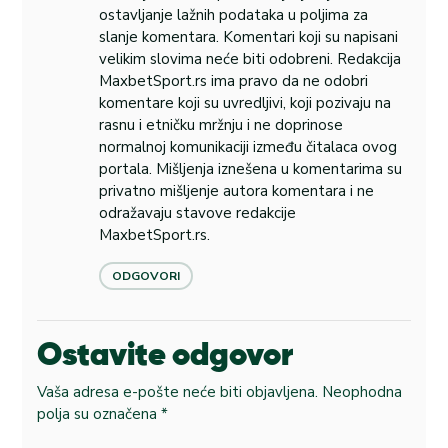
ostavljanje lažnih podataka u poljima za
slanje komentara. Komentari koji su napisani
velikim slovima neće biti odobreni. Redakcija
MaxbetSport.rs ima pravo da ne odobri
komentare koji su uvredljivi, koji pozivaju na
rasnu i etničku mržnju i ne doprinose
normalnoj komunikaciji između čitalaca ovog
portala. Mišljenja iznešena u komentarima su
privatno mišljenje autora komentara i ne
odražavaju stavove redakcije
MaxbetSport.rs.
ODGOVORI
Ostavite odgovor
Vaša adresa e-pošte neće biti objavljena.
Neophodna
polja su označena
*