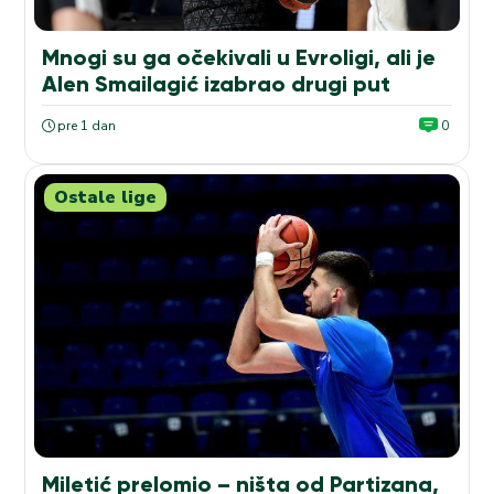
Mnogi su ga očekivali u Evroligi, ali je
Alen Smailagić izabrao drugi put
pre 1 dan
0
Ostale lige
Miletić prelomio – ništa od Partizana,