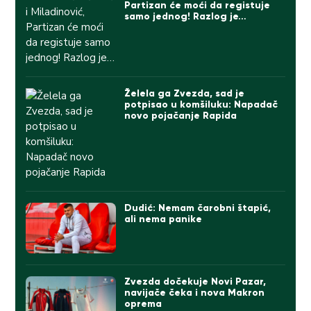
Partizan će moći da registuje
samo jednog! Razlog je…
Želela ga Zvezda, sad je
potpisao u komšiluku: Napadač
novo pojačanje Rapida
Dudić: Nemam čarobni štapić,
ali nema panike
Zvezda dočekuje Novi Pazar,
navijače čeka i nova Makron
oprema