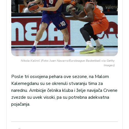
Nikola Kalinić (Foto: Juan Navarro/Euroleague Basketball via Getty
Images)
Posle tri osvojena pehara ove sezone, na Malom
Kalemegdanu su se okrenuli stvaranju tima za
narednu. Ambicije čelnika kluba i želje navijača Crvene
zvezde su uvek visoki, pa su potrebna adekvatna
pojačanja.