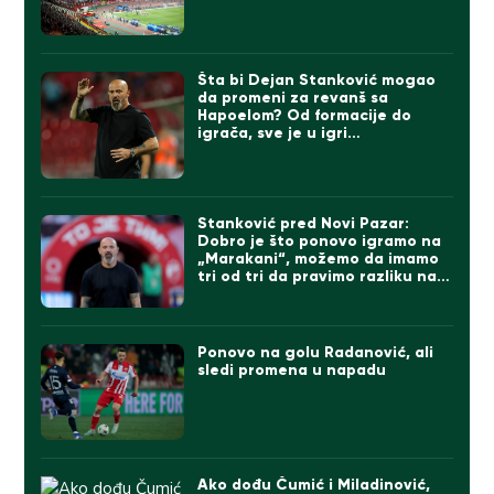
Šta bi Dejan Stanković mogao
da promeni za revanš sa
Hapoelom? Od formacije do
igrača, sve je u igri…
Stanković pred Novi Pazar:
Dobro je što ponovo igramo na
„Marakani“, možemo da imamo
tri od tri da pravimo razliku na
direktne konkurente
Ponovo na golu Radanović, ali
sledi promena u napadu
Ako dođu Čumić i Miladinović,