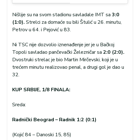
Nišlije su na svom stadionu savladale IMT sa
3:0
(1:0).
Strelci za domaće su bili Štulić u 26. minutu,
Petrov u 64. i Pejović u 83.
Ni TSC nije dozvolio iznenađenje jer je u Bačkoj
Topoli savladao pančevački Železničar sa
2:0 (2:0).
Dvostruki strelac je bio Martin Mirčevski, koji je u
trećem minutu realizovao penal, a drugi gol je dao u
32.
KUP SRBIJE, 1/8 FINALA:
Sreda:
Radnički Beograd – Radnik 1:2 (0:1)
(Kojić 84 – Danoski 15, 85)