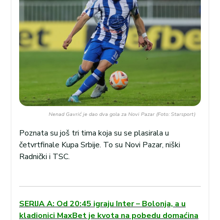
Nenad Gavrić je dao dva gola za Novi Pazar (Foto: Starsport)
Poznata su još tri tima koja su se plasirala u
četvrtfinale Kupa Srbije. To su Novi Pazar, niški
Radnički i TSC.
SERIJA A: Od 20:45 igraju Inter – Bolonja, a u
kladionici MaxBet je kvota na pobedu domaćina