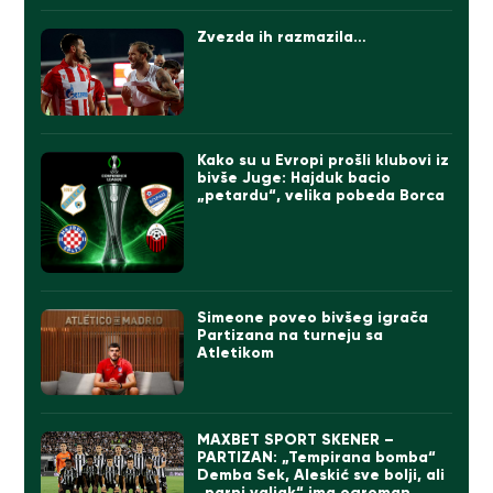
Zvezda ih razmazila…
Kako su u Evropi prošli klubovi iz
bivše Juge: Hajduk bacio
„petardu“, velika pobeda Borca
Simeone poveo bivšeg igrača
Partizana na turneju sa
Atletikom
MAXBET SPORT SKENER –
PARTIZAN: „Tempirana bomba“
Demba Sek, Aleskić sve bolji, ali
„parni valjak“ ima ogroman