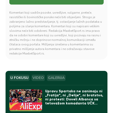
Komentari koji sadrže psovke, uvredljive, vulgarne, preteće,
rasističke ili šovinističke poruke neće biti objavljeni. Strogo je
zabranjeno lažno predstavljanje, tj. ostavljanje lažnih podataka u
poljima za slanje komentara. Komentari koji su napisani velikim
slovima neće biti odobreni. Redakcija MaxbetSport.rs ima pravo
da ne odobri komentare koji su uvredljivi, koji pozivaju na rasnu i
etničku mržnju i ne doprinose normalnoj komunikaciji između
čitalaca ovog portala. Mišljenja iznešena u komentarima su
privatno mišljenje autora komentara i ne odražavaju stavove
redakcije MaxbetSport.rs.
U FOKUSU
VIDEO
GALERIJA
Upravu Spartaka ne zanimaju ni
„Fratija“, ni „Delije“, ni bratstvo,
ni protesti: Doveli Albanca sa
tetovažom komadanta UČK
(FOTO)