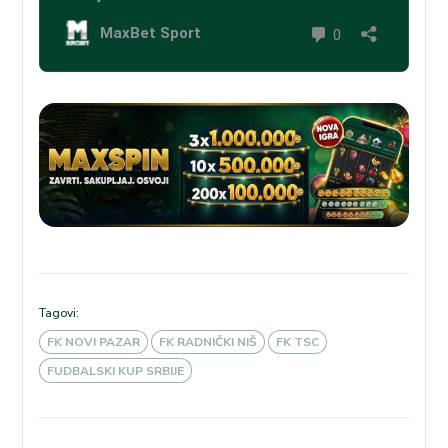
Tagovi:
FK NOVI PAZAR
FK RADNIČKI NIŠ
FK TSC
FUDBALSKI KUP SRBIJE