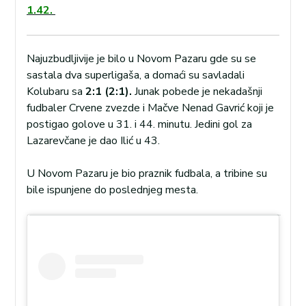
1.42.
Najuzbudljivije je bilo u Novom Pazaru gde su se
sastala dva superligaša, a domaći su savladali
Kolubaru sa
2:1 (2:1).
Junak pobede je nekadašnji
fudbaler Crvene zvezde i Mačve Nenad Gavrić koji je
postigao golove u 31. i 44. minutu. Jedini gol za
Lazarevčane je dao Ilić u 43.
U Novom Pazaru je bio praznik fudbala, a tribine su
bile ispunjene do poslednjeg mesta.