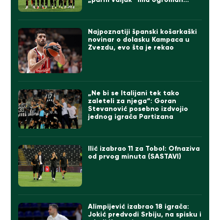
problem
Najpoznatiji španski košarkaški
novinar o dolasku Kampaca u
Zvezdu, evo šta je rekao
„Ne bi se Italijani tek tako
zaleteli za njega“: Goran
Stevanović posebno izdvojio
jednog igrača Partizana
Ilić izabrao 11 za Tobol: Ofnaziva
od prvog minuta (SASTAVI)
Alimpijević izabrao 18 igrača:
Jokić predvodi Srbiju, na spisku i