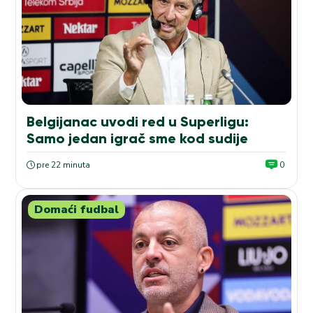
Belgijanac uvodi red u Superligu:
Samo jedan igrač sme kod sudije
pre 22 minuta
0
Domaći fudbal