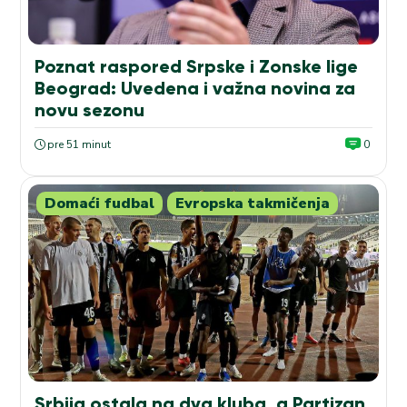
Poznat raspored Srpske i Zonske lige
Beograd: Uvedena i važna novina za
novu sezonu
pre 51 minut
0
Domaći fudbal
Evropska takmičenja
Srbija ostala na dva kluba, a Partizan