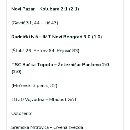
Novi Pazar – Kolubara 2:1 (2:1)
(Gavrić 31, 44 – Ilić 43)
Radnički Niš – IMT Novi Beograd 3:0 (1:0)
(Štulić 26, Petrov 64, Pejović 83)
TSC Bačka Topola – Železničar Pančevo 2:0
(2:0)
(Mirčevski 3 penal, 32)
18.30 Vojvodina – Mladost GAT
Odloženo:
Sremska Mitrovica – Crvena zvezda