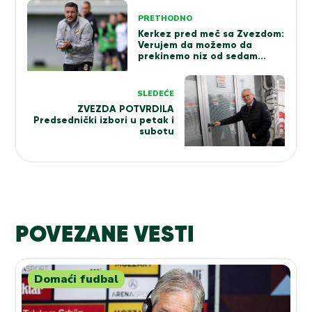
Kretanje
PRETHODNO
članka
Kerkez pred meč sa Zvezdom:
Verujem da možemo da
prekinemo niz od sedam
poraza
SLEDEĆE
ZVEZDA POTVRDILA
Predsednički izbori u petak i
subotu
POVEZANE VESTI
Domaći fudbal