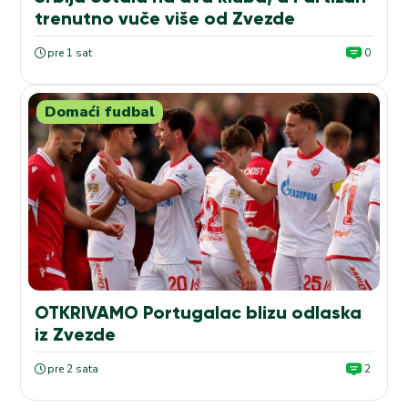
trenutno vuče više od Zvezde
pre 1 sat
0
Domaći fudbal
OTKRIVAMO Portugalac blizu odlaska
iz Zvezde
pre 2 sata
2