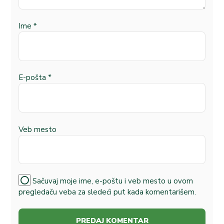
Ime
*
E-pošta
*
Veb mesto
Sačuvaj moje ime, e-poštu i veb mesto u ovom
pregledaču veba za sledeći put kada komentarišem.