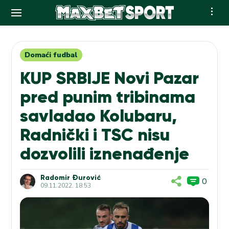
Skip
to
content
Domaći fudbal
KUP SRBIJE Novi Pazar
pred punim tribinama
savladao Kolubaru,
Radnički i TSC nisu
dozvolili iznenađenje
Radomir Đurović
0
09.11.2022. 18:53