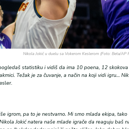
Nikola Jokić u duelu sa Vokerom Keslerom (Foto: Beta/AP 
pogledaš statistiku i vidiš da ima 10 poena, 12 skokova
mici. Težak je za čuvanje, a način na koji vidi igru… Niko
esler.
iše igrom, pa to je nestvarno. Mi smo mlada ekipa, tak
li Nikola Jokić natera naše mlade igrače da reaguju baš 