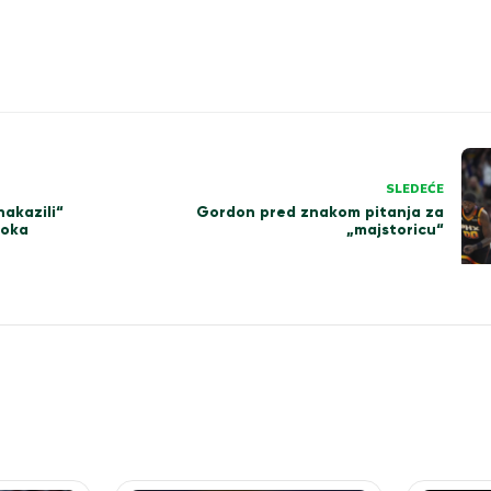
SLEDEĆE
nakazili“
Gordon pred znakom pitanja za
toka
„majstoricu“