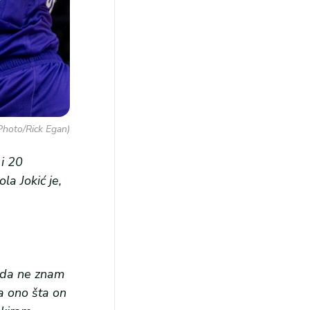
Photo/Rick Egan)
 i 20
la Jokić je,
o da ne znam
na ono šta on