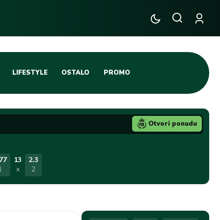
LIFESTYLE
OSTALO
PROMO
TENIS
TIFO SCENA
Otvori ponudu
JA
FUTSAL
TATIVNA KOŠARKA
KROZ OBRUČ!
77
13
2.3
1
x
2
DBAL
IGE
BLOG
INTERVJU NA MAX