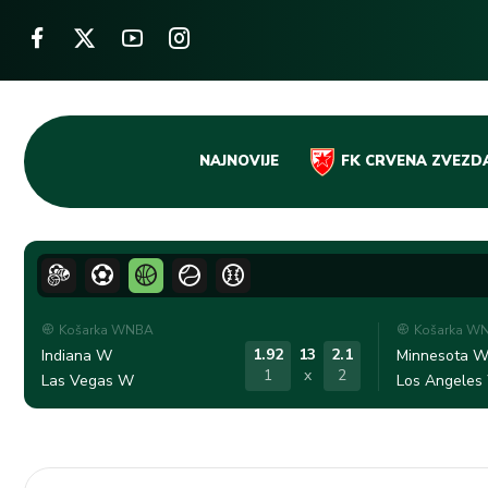
Skip
NAJNOVIJE
FK CRVENA ZVEZD
to
content
Košarka WNBA
Košarka W
1.92
13
2.1
Indiana W
Minnesota 
1
x
2
Las Vegas W
Los Angeles