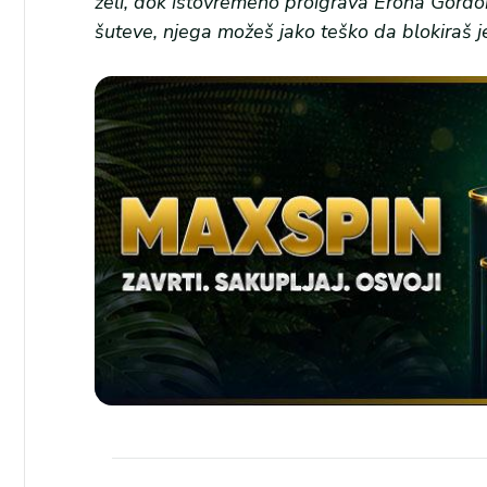
želi, dok istovremeno proigrava Erona Gordon
šuteve, njega možeš jako teško da blokiraš j