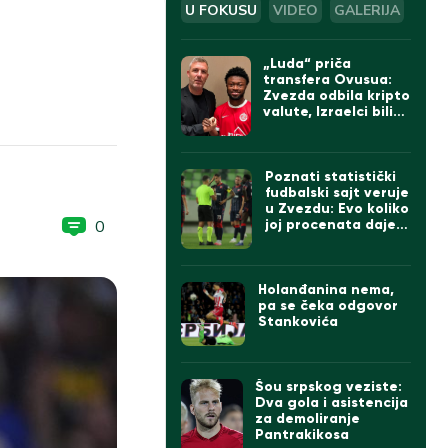
U FOKUSU
VIDEO
GALERIJA
„Luda“ priča
transfera Ovusua:
Zvezda odbila kripto
valute, Izraelci bili
sumnjičavi, na kraju
umešan Bajern iz
Minhena
Poznati statistički
fudbalski sajt veruje
u Zvezdu: Evo koliko
0
joj procenata daje
da će da prođe
Hapoel (FOTO)
Holanđanina nema,
pa se čeka odgovor
Stankovića
Šou srpskog veziste:
Dva gola i asistencija
za demoliranje
Pantrakikosa