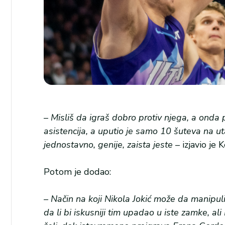
–
Misliš da igraš dobro protiv njega, a onda 
asistencija, a uputio je samo 10 šuteva na utak
jednostavno, genije, zaista jeste
– izjavio je K
Potom je dodao:
– Način na koji Nikola Jokić može da manipul
da li bi iskusniji tim upadao u iste zamke, a