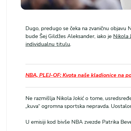
Dugo, predugo se čeka na zvaničnu objavu N
bude Šej Gildžes Aleksander, iako je
Nikola 
individualnu titulu
.
NBA, PLEJ-OF: Kvota naše kladionice na po
Ne razmišlja Nikola Jokić o tome, usredsređ
„kuva“ ogromna sportska nepravda. Uostalom, 
U emisiji kod bivše NBA zvezde Patrika Bever