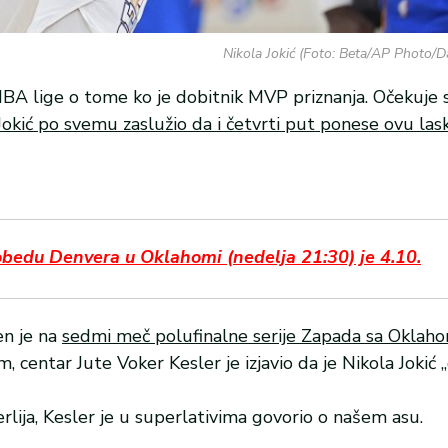
Nikola Jokić (Foto: Beta/AP Photo/
BA lige o tome ko je dobitnik MVP priznanja. Očekuje 
Jokić po svemu zaslužio da i četvrti put ponese ovu la
bedu Denvera u Oklahomi (nedelja 21:30) je 4.10.
en je na
sedmi meč polufinalne serije Zapada sa Okla
centar Jute Voker Kesler je izjavio da je Nikola Jokić „
lija, Kesler je u superlativima govorio o našem asu.