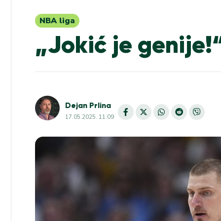
NBA liga
„Jokić je genije!
Dejan Prlina
17.05.2025. 11:09