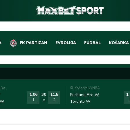
A
FK PARTIZAN
EVROLIGA
FUDBAL
KOŠARKA
DOMAĆI FUDBAL
EVROLIGA
LIGE PETICE
ABA LIGA
EVROPSKA TAKMIČEN
NBA LIGA
NBA
Košarka WNBA
OSTALE LIGE
REPREZEN
1.06
30
11.5
1.
W
Portland Fire W
1
x
2
 W
Toronto W
REPREZENTATIVNI FU
OSTALE L