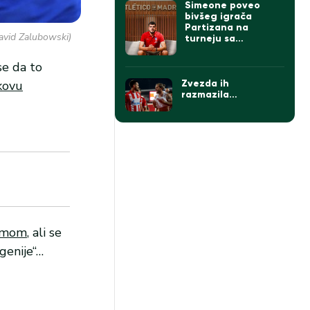
Simeone poveo
bivšeg igrača
Partizana na
David Zalubowski)
turneju sa
Atletikom
se da to
skovu
Zvezda ih
razmazila…
homom
, ali se
genije“…