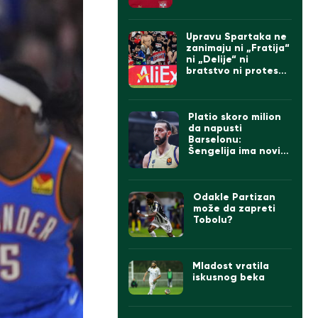
Upravu Spartaka ne
zanimaju ni „Fratija“
ni „Delije“ ni
bratstvo ni protesti:
Doveli Albanca sa
tetovažom
komadanta UČK
(FOTO)
Platio skoro milion
da napusti
Barselonu:
Šengelija ima novi
klub
Odakle Partizan
može da zapreti
Tobolu?
Mladost vratila
iskusnog beka