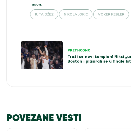
Tagovi:
JUTA DŽEZ
NIKOLA JOKIC
VOKER KESLER
Kretanje
PRETHODNO
članka
Traži se novi šampion! Niksi „u
Boston i plasirali se u finale Is
POVEZANE VESTI