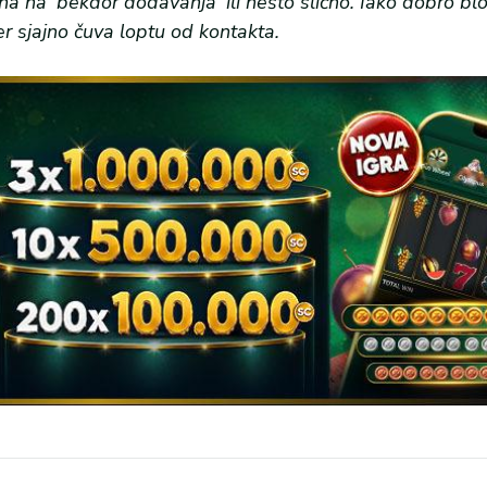
a na ‘bekdor dodavanja’ ili nešto slično. Iako dobro bl
er sjajno čuva loptu od kontakta.