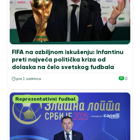
FIFA na ozbiljnom iskušenju: Infantinu
preti najveća politička kriza od
dolaska na čelo svetskog fudbala
pre 1 sedmica
0
Reprezentativni fudbal