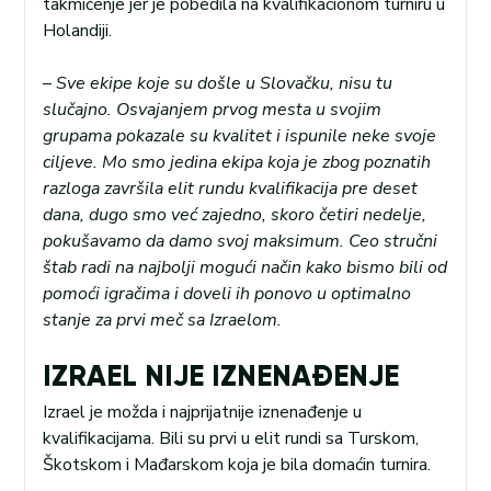
takmičenje jer je pobedila na kvalifikacionom turniru u
Holandiji.
–
Sve ekipe koje su došle u Slovačku, nisu tu
slučajno. Osvajanjem prvog mesta u svojim
grupama pokazale su kvalitet i ispunile neke svoje
ciljeve. Mo smo jedina ekipa koja je zbog poznatih
razloga završila elit rundu kvalifikacija pre deset
dana, dugo smo već zajedno, skoro četiri nedelje,
pokušavamo da damo svoj maksimum. Ceo stručni
štab radi na najbolji mogući način kako bismo bili od
pomoći igračima i doveli ih ponovo u optimalno
stanje za prvi meč sa Izraelom.
IZRAEL NIJE IZNENAĐENJE
Izrael je možda i najprijatnije iznenađenje u
kvalifikacijama. Bili su prvi u elit rundi sa Turskom,
Škotskom i Mađarskom koja je bila domaćin turnira.