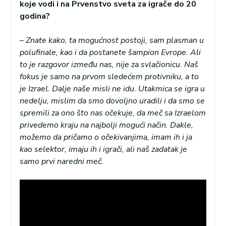
koje vodi i na Prvenstvo sveta za igrače do 20
godina?
–
Znate kako, ta mogućnost postoji, sam plasman u
polufinale, kao i da postanete šampion Evrope. Ali
to je razgovor između nas, nije za svlačionicu. Naš
fokus je samo na prvom sledećem protivniku, a to
je Izrael. Dalje naše misli ne idu. Utakmica se igra u
nedelju, mislim da smo dovoljno uradili i da smo se
spremili za ono što nas očekuje, da meč sa Izraelom
privedemo kraju na najbolji mogući način. Dakle,
možemo da pričamo o očekivanjima, imam ih i ja
kao selektor, imaju ih i igrači, ali naš zadatak je
samo prvi naredni meč.