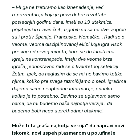
–
Mi ga ne tretiramo kao iznenađenje, već
reprezentaciju koja je pravi dobre rezultate
poslednjih godinu dana. Imali su 19 utakmica,
prijateljskih i zvaničnih, izgubili su samo dve, a igrali
su i protiv Španije, Francuske, Nemačke… Radi se o
veoma, veoma disciplinovanoj ekipi koja igra visok
presing od prvog minuta, bore se do fanatizma.
Igraju na kontranapade, imaju dva veoma brza
igrača, jednostavno radi se o kvalitetnoj selekciji.
Želim, ipak, da naglasim da se mi ne bavimo toliko
njima, koliko pre svega razmišljamo o sebi. Igračima
dajemo samo neophodne informacije, onoliko
koliko je to potrebno. Bavimo se uglavnom samo
nama, da mi budemo naša najbolja verzija i da
budemo bolji nego u prethodnoj utakmici.
Može li ta „naša najbolja verzija“ da napravi novi
iskorak, novi uspeh plasmanom u polufinale