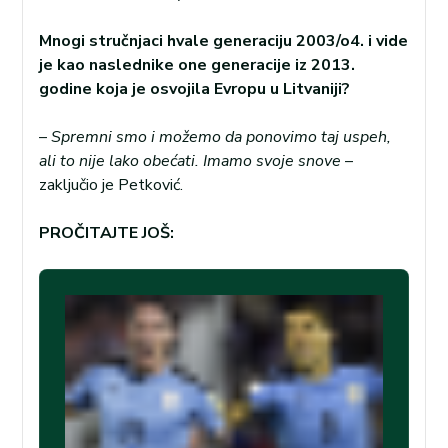
Mnogi stručnjaci hvale generaciju 2003/o4. i vide
je kao naslednike one generacije iz 2013.
godine koja je osvojila Evropu u Litvaniji?
–
Spremni smo i možemo da ponovimo taj uspeh,
ali to nije lako obećati. Imamo svoje snove
–
zaključio je Petković.
PROČITAJTE JOŠ: