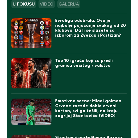
U FOKUSU
VIDEO
GALERIJA
Evroliga odabrala: Ovo je
najbolje pojačanje svakog od 20
klubova! Da li se slažete sa
izborom za Zvezdu i Partizan?
Top 10 igrača koji su prešli
granicu večitog rivalstva
Emotivna scena: Mladi golman
Crvene zvezde dobio crveni
karton, svi ga tešili, na kraju
zagrljaj Stankovića (VIDEO)
Stanković posle Novog Pazara: