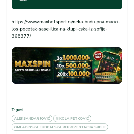
https://www.maxbetsport.rs/neka-budu-prvi-macici-
los-pocetak-sase-ilica-na-klupi-cska-iz-sofije-
368377/
Tagovi:
ALEKSANDAR JOVIĆ
NIKOLA PETKOVIĆ
OMLADINSKA FUDBALSKA REPREZENTACIJA SRBIJE