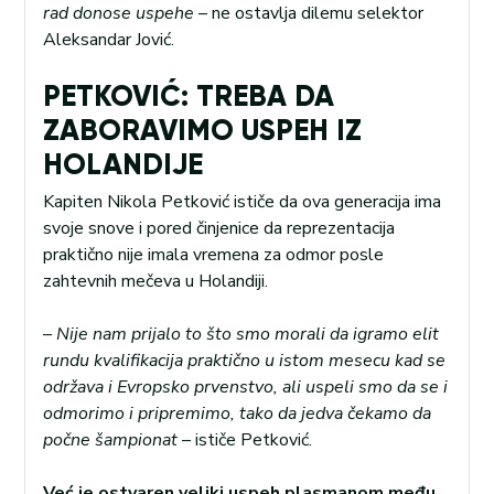
rad donose uspehe
– ne ostavlja dilemu selektor
Aleksandar Jović.
PETKOVIĆ: TREBA DA
ZABORAVIMO USPEH IZ
HOLANDIJE
Kapiten Nikola Petković ističe da ova generacija ima
svoje snove i pored činjenice da reprezentacija
praktično nije imala vremena za odmor posle
zahtevnih mečeva u Holandiji.
–
Nije nam prijalo to što smo morali da igramo elit
rundu kvalifikacija praktično u istom mesecu kad se
održava i Evropsko prvenstvo, ali uspeli smo da se i
odmorimo i pripremimo, tako da jedva čekamo da
počne šampionat
– ističe Petković.
Već je ostvaren veliki uspeh plasmanom među