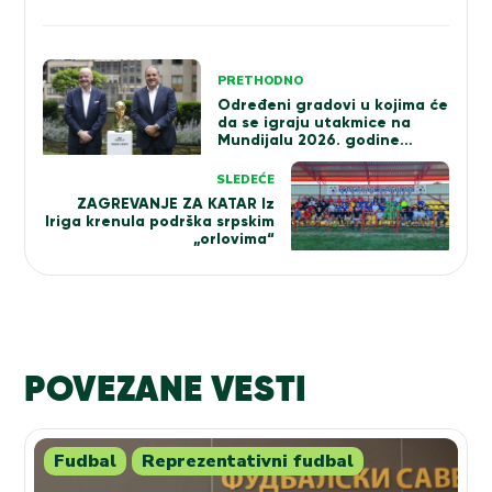
Kretanje
PRETHODNO
članka
Određeni gradovi u kojima će
da se igraju utakmice na
Mundijalu 2026. godine
(VIDEO)
SLEDEĆE
ZAGREVANJE ZA KATAR Iz
Iriga krenula podrška srpskim
„orlovima“
POVEZANE VESTI
Fudbal
Reprezentativni fudbal