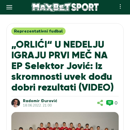
Skip
to
content
Reprezentativni fudbal
„ORLIĆI“ U NEDELJU
IGRAJU PRVI MEČ NA
EP Selektor Jović: Iz
skromnosti uvek dođu
dobri rezultati (VIDEO)
Radomir Đurović
0
18.06.2022. 21:00