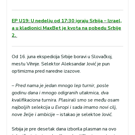
EP U19: U nedelju od 17:30 igraju Srbija – Izrael,
a u kladionici MaxBet je kvota na pobedu Srbije
2.
Od 16. juna ekspedicija Srbije boravi u Slovačkoj,
mestu Vihnje. Selektor Aleksandar Jović je pun
optimizma pred naredne izazove.
–
Pred nama je jedan mnogo lep turnir, posle
godinu dana i mnogo odigranih utakmica, dva
kvalifikaciona turnira. Plasirali smo se među osam
najboljih selekcija u Evropi i sada imamo novi cilj,
nove želje i ambicije
– istakao je selektoe Jović.
Srbija je pre desetak dana izborila plasman na ovo