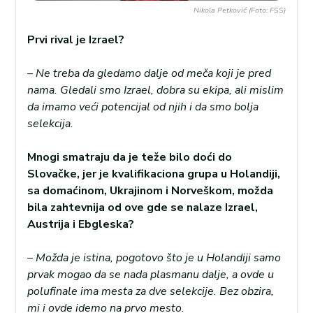
Nikola Petković (Foto: FSS)
Prvi rival je Izrael?
–
Ne treba da gledamo dalje od meča koji je pred
nama. Gledali smo Izrael, dobra su ekipa, ali mislim
da imamo veći potencijal od njih i da smo bolja
selekcija.
Mnogi smatraju da je teže bilo doći do
Slovačke, jer je kvalifikaciona grupa u Holandiji,
sa domaćinom, Ukrajinom i Norveškom, možda
bila zahtevnija od ove gde se nalaze Izrael,
Austrija i Ebgleska?
–
Možda je istina, pogotovo što je u Holandiji samo
prvak mogao da se nada plasmanu dalje, a ovde u
polufinale ima mesta za dve selekcije. Bez obzira,
mi i ovde idemo na prvo mesto.