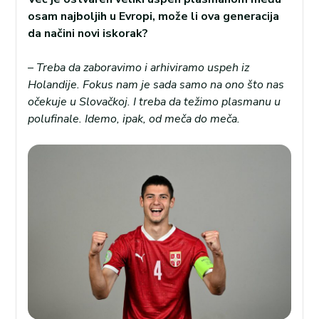
osam najboljih u Evropi, može li ova generacija
da načini novi iskorak?
–
Treba da zaboravimo i arhiviramo uspeh iz
Holandije. Fokus nam je sada samo na ono što nas
očekuje u Slovačkoj. I treba da težimo plasmanu u
polufinale. Idemo, ipak, od meča do meča.