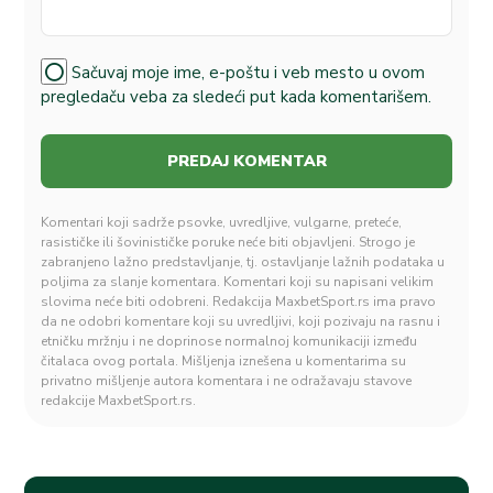
Sačuvaj moje ime, e-poštu i veb mesto u ovom
pregledaču veba za sledeći put kada komentarišem.
Komentari koji sadrže psovke, uvredljive, vulgarne, preteće,
rasističke ili šovinističke poruke neće biti objavljeni. Strogo je
zabranjeno lažno predstavljanje, tj. ostavljanje lažnih podataka u
poljima za slanje komentara. Komentari koji su napisani velikim
slovima neće biti odobreni. Redakcija MaxbetSport.rs ima pravo
da ne odobri komentare koji su uvredljivi, koji pozivaju na rasnu i
etničku mržnju i ne doprinose normalnoj komunikaciji između
čitalaca ovog portala. Mišljenja iznešena u komentarima su
privatno mišljenje autora komentara i ne odražavaju stavove
redakcije MaxbetSport.rs.