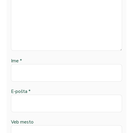
Ime
*
E-pošta
*
Veb mesto