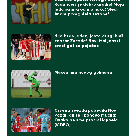
Radanović je dobro uradio! Moja
leđa su šira od momaka! Sledi
finale prvog dela sezone!
Nije hteo jedan, jeste drugi bivši
centar Zvezde! Novi italijanski
prvoligaš se pojačao
Mačva ima novog golmana
Crvena zvezda pobedila Novi
Pazar, ali se i ponovo mučila!
Ovako ne sme protiv Hapoela
(VIDEO)