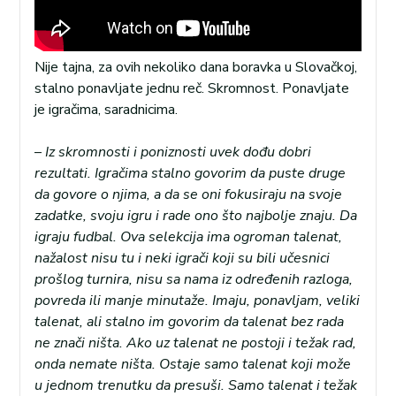
Nije tajna, za ovih nekoliko dana boravka u Slovačkoj,
stalno ponavljate jednu reč. Skromnost. Ponavljate
je igračima, saradnicima.
–
Iz skromnosti i poniznosti uvek dođu dobri
rezultati. Igračima stalno govorim da puste druge
da govore o njima, a da se oni fokusiraju na svoje
zadatke, svoju igru i rade ono što najbolje znaju. Da
igraju fudbal. Ova selekcija ima ogroman talenat,
nažalost nisu tu i neki igrači koji su bili učesnici
prošlog turnira, nisu sa nama iz određenih razloga,
povreda ili manje minutaže. Imaju, ponavljam, veliki
talenat, ali stalno im govorim da talenat bez rada
ne znači ništa. Ako uz talenat ne postoji i težak rad,
onda nemate ništa. Ostaje samo talenat koji može
u jednom trenutku da presuši. Samo talenat i težak