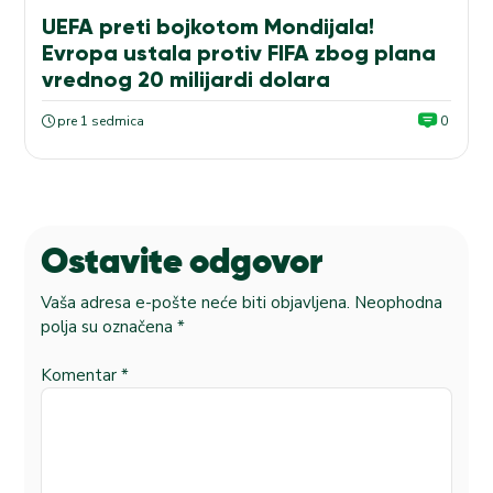
UEFA preti bojkotom Mondijala!
Evropa ustala protiv FIFA zbog plana
vrednog 20 milijardi dolara
pre 1 sedmica
0
Ostavite odgovor
Vaša adresa e-pošte neće biti objavljena.
Neophodna
polja su označena
*
Komentar
*