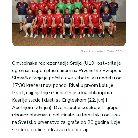
Srpski omladinci (Foto: FSS)
Omladinska reprezentacija Srbije (U19) ostvarila je
ogroman uspeh plasmanom na Prvenstvo Evrope u
Slovačkoj koje je počelo ove subote, a u nedelju od
17:30 kreće u novi pohod. Rival u prvom kolu je
Izrael, najprijatnije iznenađenje u kvalifikacijama.
Kasnije slede i dueli sa Engleskom (22. jun) i
Austrijom (25. jun). Dve najbolje selekcije iz grupe
izboriće plasman u polufinale, automatski i odlazak
na Svetsko prvenstvo za igrače do 20 godina, koje
se iduće godine održava u Indoneziji.