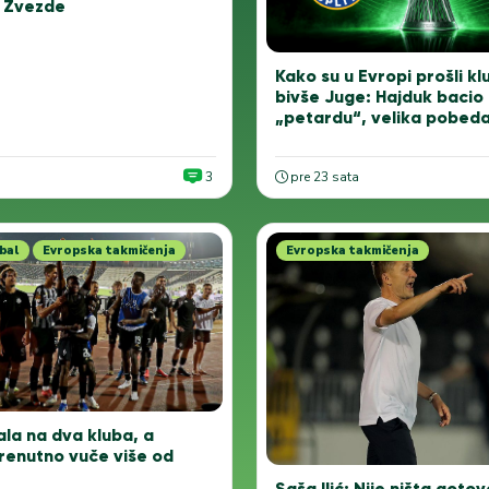
z Zvezde
Kako su u Evropi prošli kl
bivše Juge: Hajduk bacio
„petardu“, velika pobed
3
pre 23 sata
bal
Evropska takmičenja
Evropska takmičenja
ala na dva kluba, a
trenutno vuče više od
Saša Ilić: Nije ništa gotov