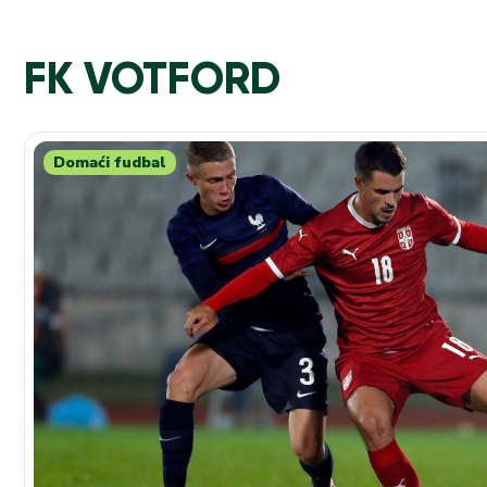
FK VOTFORD
Domaći fudbal