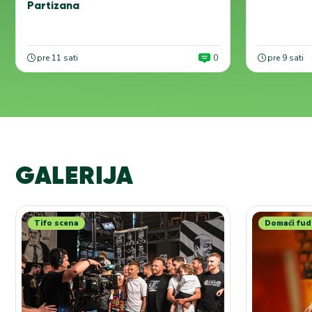
Partizana
pre 11 sati
0
pre 9 sati
GALERIJA
Tifo scena
Domaći fud