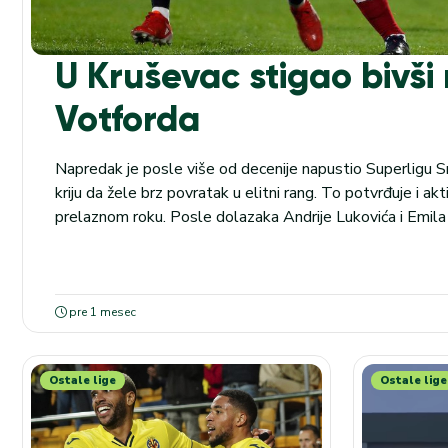
U Kruševac stigao bivš
Votforda
Napredak je posle više od decenije napustio Superligu Srb
kriju da žele brz povratak u elitni rang. To potvrđuje i ak
prelaznom roku. Posle dolazaka Andrije Lukovića i Emila
predstavili još jedno zvučno pojačanje. Novi član Napretk
Stuparević, nekada jedan od najtalentovanijih...
pre 1 mesec
Ostale lige
Ostale lige