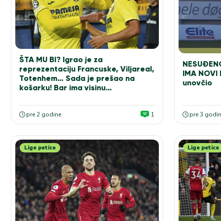
ŠTA MU BI? Igrao je za
NESUĐEN
reprezentaciju Francuske, Viljareal,
IMA NOVI 
Totenhem… Sada je prešao na
unovčio
košarku! Bar ima visinu…
pre 2 godine
1
pre 3 godi
Lige petice
Lige petice