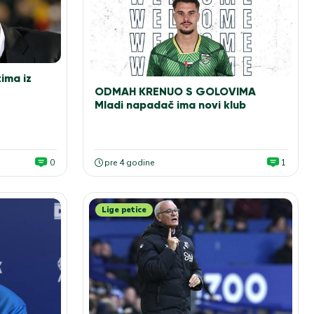
tima iz
ODMAH KRENUO S GOLOVIMA
Mladi napadač ima novi klub
0
pre 4 godine
1
Lige petice