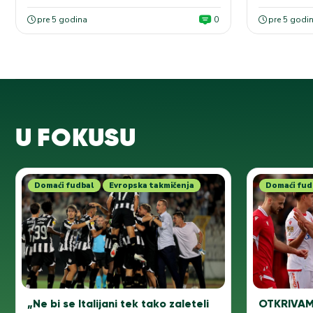
pre 5 godina
0
pre 5 godi
U FOKUSU
Domaći fudbal
Evropska takmičenja
Domaći fud
„Ne bi se Italijani tek tako zaleteli
OTKRIVAMO