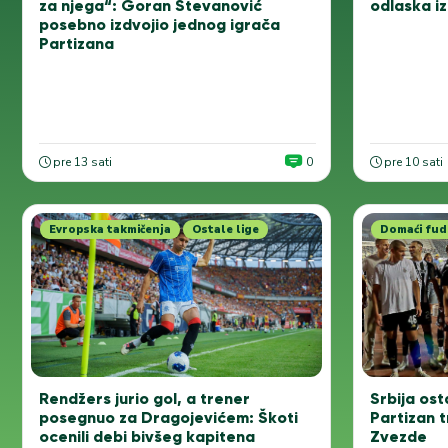
za njega“: Goran Stevanović
odlaska i
posebno izdvojio jednog igrača
Partizana
pre 13 sati
0
pre 10 sati
Evropska takmičenja
Ostale lige
Domaći fud
Srbija ost
Rendžers jurio gol, a trener
Partizan 
posegnuo za Dragojevićem: Škoti
Zvezde
ocenili debi bivšeg kapitena