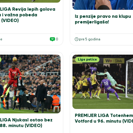
LIGA Revija lepih golova
u i važna pobeda
Iz penzije pravo na klupu
 (VIDEO)
premijerligaša!
ne
0
pre 5 godina
Lige petice
PREMIJER LIGA Totenhem 
LIGA Njukasl ostao bez
Votford u 96. minutu (VID
88. minutu (VIDEO)