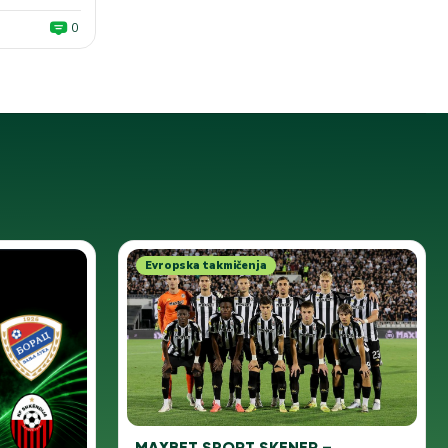
0
Evropska takmičenja
MAXBET SPORT SKENER –