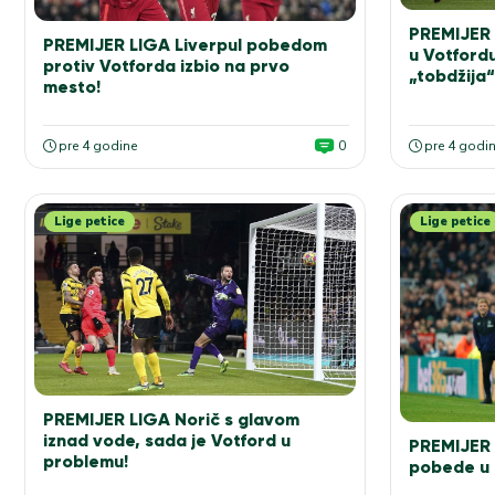
PREMIJER 
PREMIJER LIGA Liverpul pobedom
u Votford
protiv Votforda izbio na prvo
„tobdžija“
mesto!
pre 4 godine
0
pre 4 godi
Lige petice
Lige petice
PREMIJER LIGA Norič s glavom
iznad vode, sada je Votford u
PREMIJER 
problemu!
pobede u 