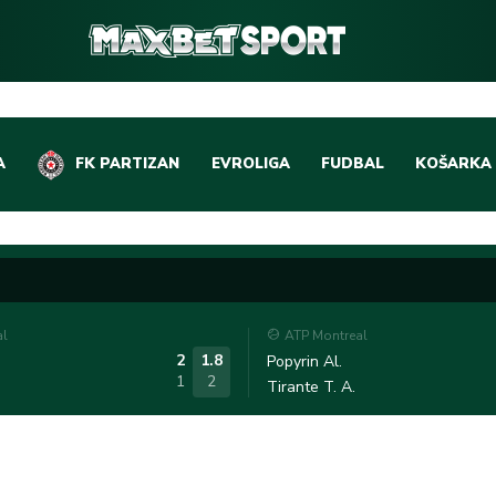
A
FK PARTIZAN
EVROLIGA
FUDBAL
KOŠARKA
DOMAĆI FUDBAL
EVROLIGA
LIGE PETICE
ABA LIGA
EVROPSKA TAKMIČEN
NBA LIGA
al
ATP Montreal
OSTALE LIGE
REPREZEN
2
1.8
Popyrin Al.
1
2
Tirante T. A.
REPREZENTATIVNI FU
OSTALE L