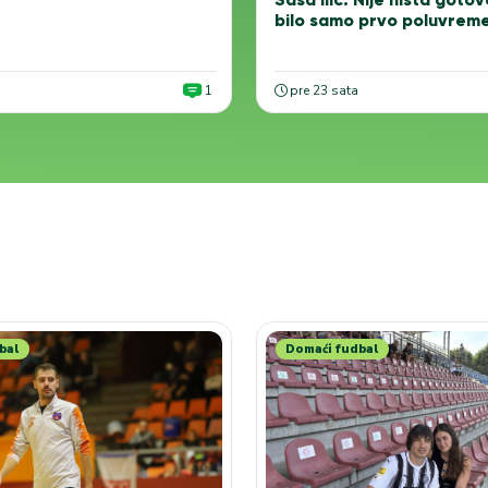
bilo samo prvo poluvreme
1
pre 23 sata
bal
Domaći fudbal