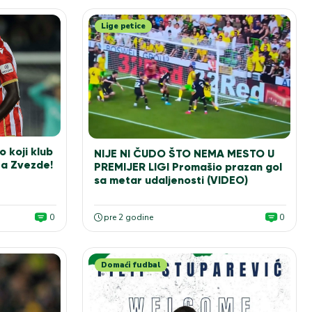
Lige petice
koji klub
NIJE NI ČUDO ŠTO NEMA MESTO U
ra Zvezde!
PREMIJER LIGI Promašio prazan gol
sa metar udaljenosti (VIDEO)
0
pre 2 godine
0
Domaći fudbal