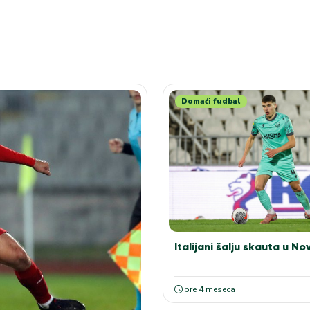
Domaći fudbal
Italijani šalju skauta u No
pre 4 meseca