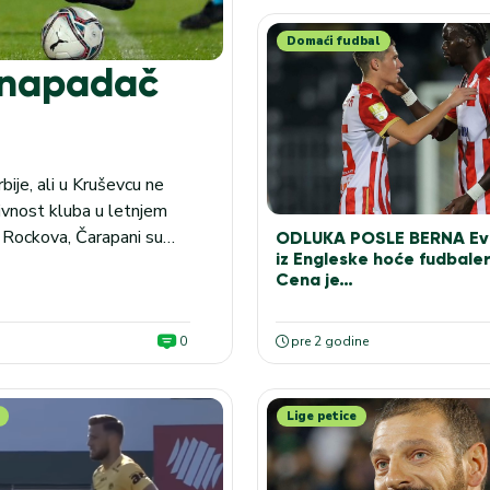
Domaći fudbal
i napadač
ije, ali u Kruševcu ne
tivnost kluba u letnjem
 Rockova, Čarapani su
ODLUKA POSLE BERNA Evo 
iz Engleske hoće fudbale
a postao je Filip
Cena je…
0
pre 2 godine
Lige petice