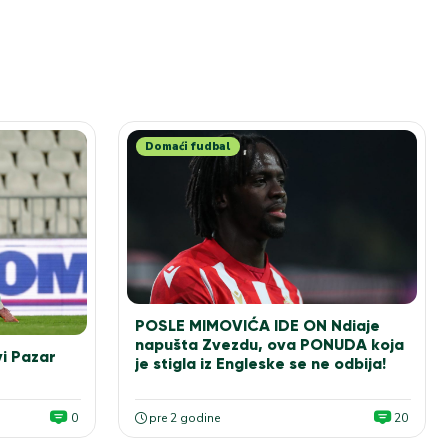
Domaći fudbal
POSLE MIMOVIĆA IDE ON Ndiaje
napušta Zvezdu, ova PONUDA koja
vi Pazar
je stigla iz Engleske se ne odbija!
0
pre 2 godine
20