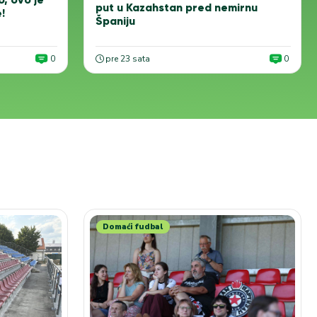
put u Kazahstan pred nemirnu
!
Španiju
0
pre 23 sata
0
Domaći fudbal