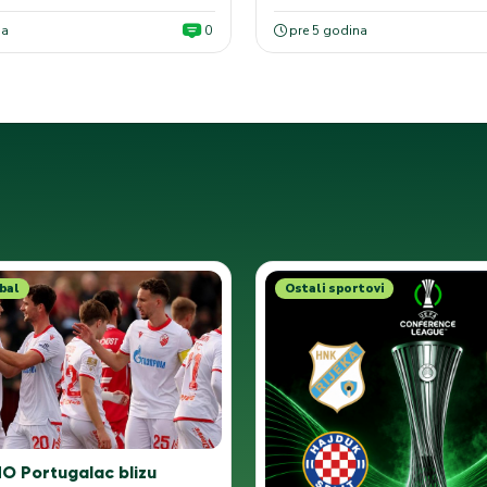
na
0
pre 5 godina
bal
Ostali sportovi
 Portugalac blizu