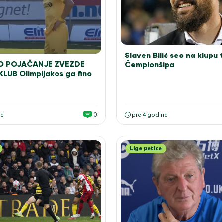
Slaven Bilić seo na klupu 
O POJAČANJE ZVEZDE
Čempionšipa
KLUB Olimpijakos ga fino
ne
0
pre 4 godine
Lige petice