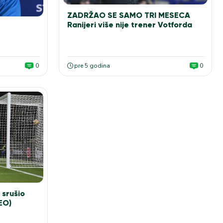
ZADRŽAO SE SAMO TRI MESECA
Ranijeri više nije trener Votforda
0
pre 5 godina
0
srušio
EO)