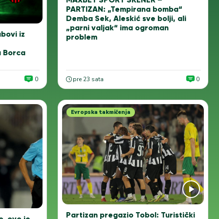
PARTIZAN: „Tempirana bomba“
Demba Sek, Aleskić sve bolji, ali
„parni valjak“ ima ogroman
ubovi iz
problem
a Borca
0
pre 23 sata
0
Evropska takmičenja
Partizan pregazio Tobol: Turistički
o, ovo je