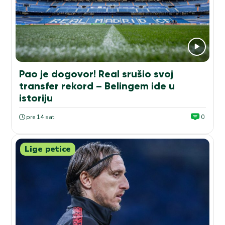
Pao je dogovor! Real srušio svoj
transfer rekord – Belingem ide u
istoriju
pre 14 sati
0
Lige petice