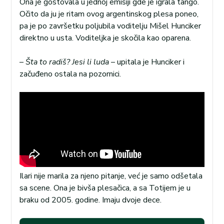
Ona je gostovala u jednoj emisiji gde je igrala tango.
Očito da ju je ritam ovog argentinskog plesa poneo,
pa je po završetku poljubila voditelju Mišel Hunciker
direktno u usta. Voditeljka je skočila kao oparena.
–
Šta to radiš? Jesi li luda
– upitala je Hunciker i
začuđeno ostala na pozornici.
Ilari nije marila za njeno pitanje, već je samo odšetala
sa scene. Ona je bivša plesačica, a sa Totijem je u
braku od 2005. godine. Imaju dvoje dece.