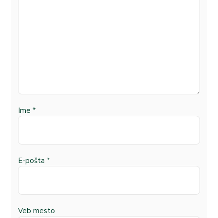
Ime
*
E-pošta
*
Veb mesto