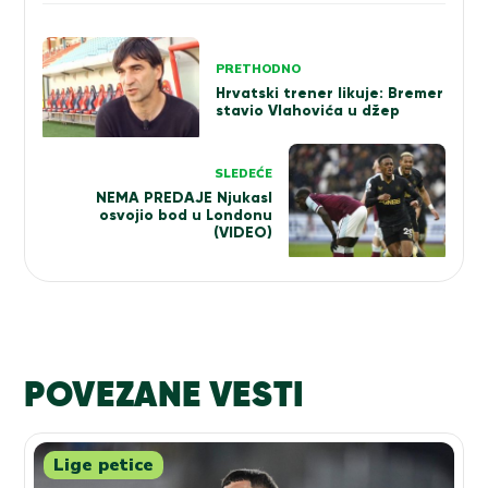
Kretanje
PRETHODNO
članka
Hrvatski trener likuje: Bremer
stavio Vlahovića u džep
SLEDEĆE
NEMA PREDAJE Njukasl
osvojio bod u Londonu
(VIDEO)
POVEZANE VESTI
Lige petice