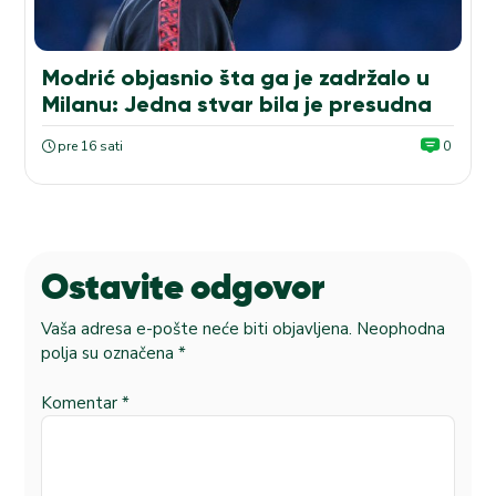
Modrić objasnio šta ga je zadržalo u
Milanu: Jedna stvar bila je presudna
pre 16 sati
0
Ostavite odgovor
Vaša adresa e-pošte neće biti objavljena.
Neophodna
polja su označena
*
Komentar
*