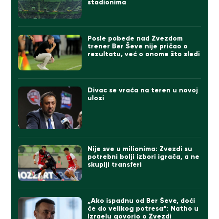
stadionima
Posle pobede nad Zvezdom
trener Ber Ševe nije pričao o
rezultatu, već o onome što sledi
Divac se vraća na teren u novoj
ulozi
Nije sve u milionima: Zvezdi su
potrebni bolji izbori igrača, a ne
skuplji transferi
„Ako ispadnu od Ber Ševe, doći
će do velikog potresa“: Natho u
Izraelu govorio o Zvezdi