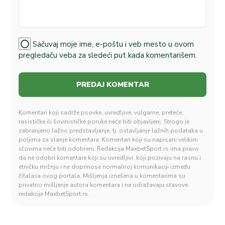
Sačuvaj moje ime, e-poštu i veb mesto u ovom
pregledaču veba za sledeći put kada komentarišem.
Komentari koji sadrže psovke, uvredljive, vulgarne, preteće,
rasističke ili šovinističke poruke neće biti objavljeni. Strogo je
zabranjeno lažno predstavljanje, tj. ostavljanje lažnih podataka u
poljima za slanje komentara. Komentari koji su napisani velikim
slovima neće biti odobreni. Redakcija MaxbetSport.rs ima pravo
da ne odobri komentare koji su uvredljivi, koji pozivaju na rasnu i
etničku mržnju i ne doprinose normalnoj komunikaciji između
čitalaca ovog portala. Mišljenja iznešena u komentarima su
privatno mišljenje autora komentara i ne odražavaju stavove
redakcije MaxbetSport.rs.