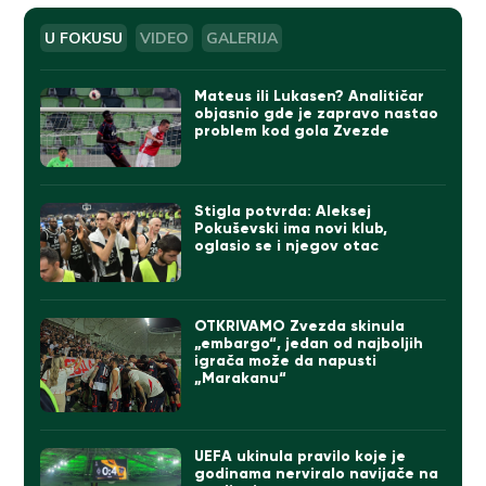
U FOKUSU
VIDEO
GALERIJA
Mateus ili Lukasen? Analitičar
objasnio gde je zapravo nastao
problem kod gola Zvezde
Stigla potvrda: Aleksej
Pokuševski ima novi klub,
oglasio se i njegov otac
OTKRIVAMO Zvezda skinula
„embargo“, jedan od najboljih
igrača može da napusti
„Marakanu“
UEFA ukinula pravilo koje je
godinama nerviralo navijače na