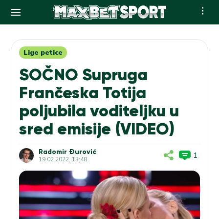
Skip
to
content
Lige petice
SOČNO Supruga
Frančeska Totija
poljubila voditeljku u
sred emisije (VIDEO)
Radomir Đurović
1
19.02.2022. 13:48