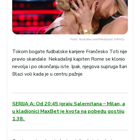
Foto: Youtube.com/Mediaset Infinity
Tokom bogate fudbalske karijere Frančesko Toti nije
pravio skandale. Nekadašnji kapiten Rome se klonio
nevolja i po okončanju iste. Ipak, njegova supruga Ilari
Blazi voli kada je u centru pažnje.
SERIJA A: Od 20:45 igraju Salernitana – Milan, a
u kladionici MaxBet je kvota na pobedu gostiju
1.38.