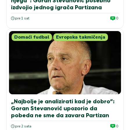
njega“: Goran Stevanović posebno
izdvojio jednog igrača Partizana
pre 1 sat
0
Domaći fudbal
Evropska takmičenja
„Najbolje je analizirati kad je dobro“:
Goran Stevanović upozorio da
pobeda ne sme da zavara Partizan
pre 2 sata
0