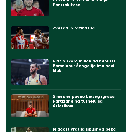
asistencija za demoliranje
Pantrakikosa
Zvezda ih razmazila…
Platio skoro milion da napusti
Barselonu: Šengelija ima novi
klub
Simeone poveo bivšeg igrača
Partizana na turneju sa
Atletikom
Mladost vratila iskusnog beka