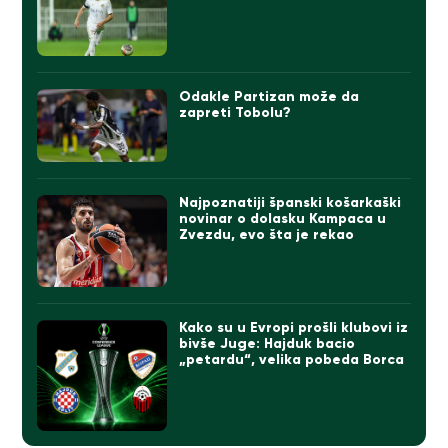
Odakle Partizan može da
zapreti Tobolu?
Najpoznatiji španski košarkaški
novinar o dolasku Kampaca u
Zvezdu, evo šta je rekao
Kako su u Evropi prošli klubovi iz
bivše Juge: Hajduk bacio
„petardu“, velika pobeda Borca