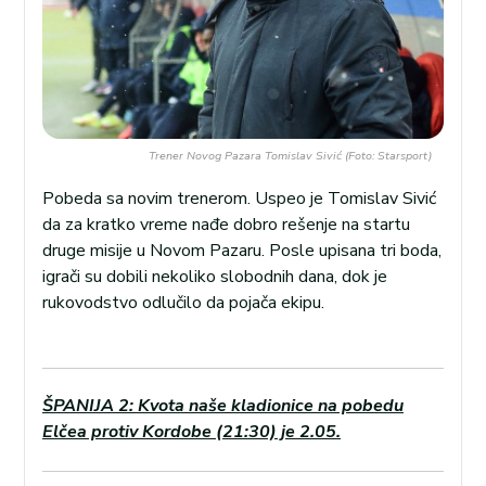
Trener Novog Pazara Tomislav Sivić (Foto: Starsport)
Pobeda sa novim trenerom. Uspeo je Tomislav Sivić
da za kratko vreme nađe dobro rešenje na startu
druge misije u Novom Pazaru. Posle upisana tri boda,
igrači su dobili nekoliko slobodnih dana, dok je
rukovodstvo odlučilo da pojača ekipu.
ŠPANIJA 2: Kvota naše kladionice na pobedu
Elčea protiv Kordobe (21:30) je 2.05.