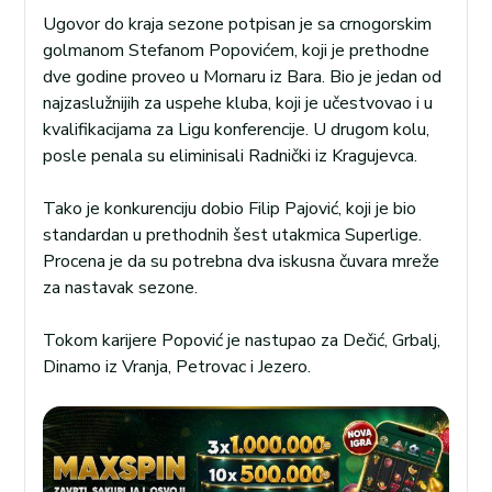
Ugovor do kraja sezone potpisan je sa crnogorskim
golmanom Stefanom Popovićem, koji je prethodne
dve godine proveo u Mornaru iz Bara. Bio je jedan od
najzaslužnijih za uspehe kluba, koji je učestvovao i u
kvalifikacijama za Ligu konferencije. U drugom kolu,
posle penala su eliminisali Radnički iz Kragujevca.
Tako je konkurenciju dobio Filip Pajović, koji je bio
standardan u prethodnih šest utakmica Superlige.
Procena je da su potrebna dva iskusna čuvara mreže
za nastavak sezone.
Tokom karijere Popović je nastupao za Dečić, Grbalj,
Dinamo iz Vranja, Petrovac i Jezero.