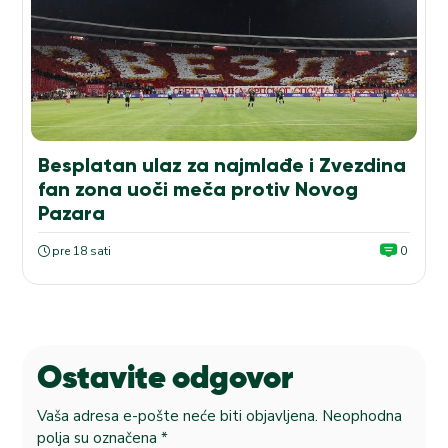
Besplatan ulaz za najmlađe i Zvezdina
fan zona uoči meča protiv Novog
Pazara
pre 18 sati
0
Ostavite odgovor
Vaša adresa e-pošte neće biti objavljena.
Neophodna
polja su označena
*