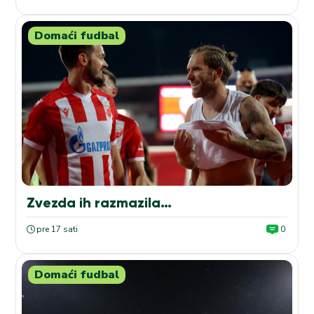
Domaći fudbal
Zvezda ih razmazila…
pre 17 sati
0
Domaći fudbal