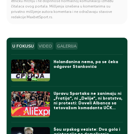
etničku mržnju i ne doprinose normalnoj komunikaciji između
čitalaca ovog portala. Mišljenja iznešena u komentarima su
privatno mišljenje autora komentara i ne odražavaju stavove
redakcije MaxbetSport.rs.
U FOKUSU
VIDEO
GALERIJA
Holanđanina nema, pa se čeka
odgovor Stankovića
Upravu Spartaka ne zanimaju ni
„Fratija“, ni „Delije“, ni bratstvo,
ni protesti: Doveli Albanca sa
tetovažom komadanta UČK
(FOTO)
Šou srpskog veziste: Dva gola i