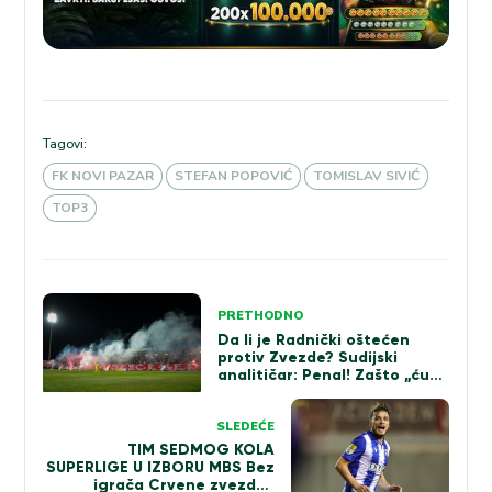
Tagovi:
FK NOVI PAZAR
STEFAN POPOVIĆ
TOMISLAV SIVIĆ
TOP3
Kretanje
PRETHODNO
članka
Da li je Radnički oštećen
protiv Zvezde? Sudijski
analitičar: Penal! Zašto „ćuti“
VAR?
SLEDEĆE
TIM SEDMOG KOLA
SUPERLIGE U IZBORU MBS Bez
igrača Crvene zvezde i