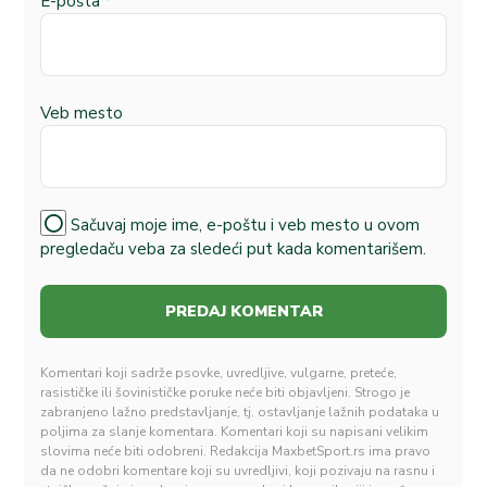
E-pošta
*
Veb mesto
Sačuvaj moje ime, e-poštu i veb mesto u ovom
pregledaču veba za sledeći put kada komentarišem.
Komentari koji sadrže psovke, uvredljive, vulgarne, preteće,
rasističke ili šovinističke poruke neće biti objavljeni. Strogo je
zabranjeno lažno predstavljanje, tj. ostavljanje lažnih podataka u
poljima za slanje komentara. Komentari koji su napisani velikim
slovima neće biti odobreni. Redakcija MaxbetSport.rs ima pravo
da ne odobri komentare koji su uvredljivi, koji pozivaju na rasnu i