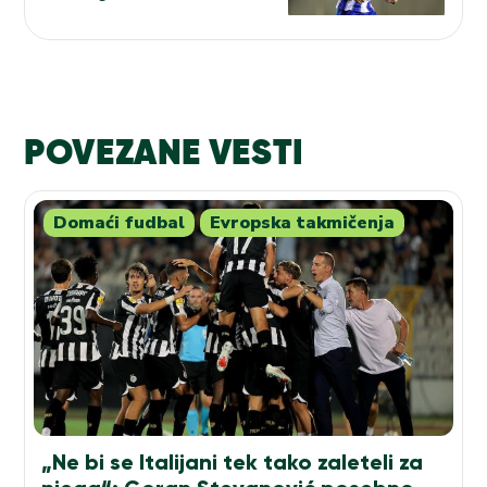
Partizana
POVEZANE VESTI
Domaći fudbal
Evropska takmičenja
„Ne bi se Italijani tek tako zaleteli za