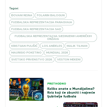
Tagovi:
ĐOVANI REJNA
FOLARIN BALOGUN
FUDBALSKA REPREZENTACIJA PARAGVAJA
FUDBALSKA REPREZENTACIJA SAD
FUDBALSKA REPREZENTACIJA SJEDINJENIH AMERIČKIH
DRŽAVA
KRISTIJAN PULIŠIĆ
LOS ANĐELES
MALIK TILMAN
MAURISIO POKETINO
MUNDIJAL 2026
SVETSKO PRVENSTVO 2026.
VESTON MEKENI
Kretanje
PRETHODNO
članka
Koliko znate o Mundijalima?
Kviz koji će zbuniti i najveće
ljubitelje fudbala