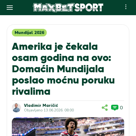
Skip
to
content
Mundijal 2026
Amerika je čekala
osam godina na ovo:
Domaćin Mundijala
poslao moćnu poruku
rivalima
Vladimir Maričić
0
Objavljeno
13.06.2026. 08:00