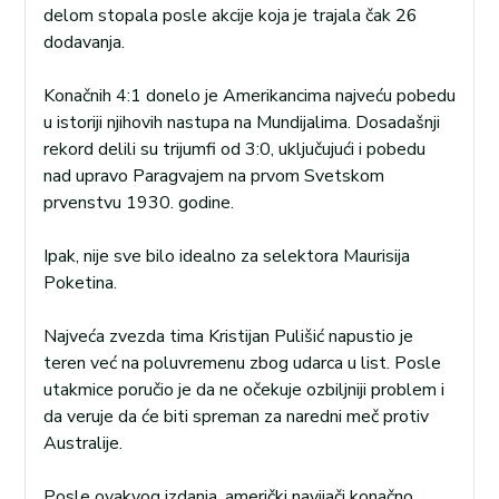
delom stopala posle akcije koja je trajala čak 26
dodavanja.
Konačnih 4:1 donelo je Amerikancima najveću pobedu
u istoriji njihovih nastupa na Mundijalima. Dosadašnji
rekord delili su trijumfi od 3:0, uključujući i pobedu
nad upravo Paragvajem na prvom Svetskom
prvenstvu 1930. godine.
Ipak, nije sve bilo idealno za selektora Maurisija
Poketina.
Najveća zvezda tima Kristijan Pulišić napustio je
teren već na poluvremenu zbog udarca u list. Posle
utakmice poručio je da ne očekuje ozbiljniji problem i
da veruje da će biti spreman za naredni meč protiv
Australije.
Posle ovakvog izdanja, američki navijači konačno