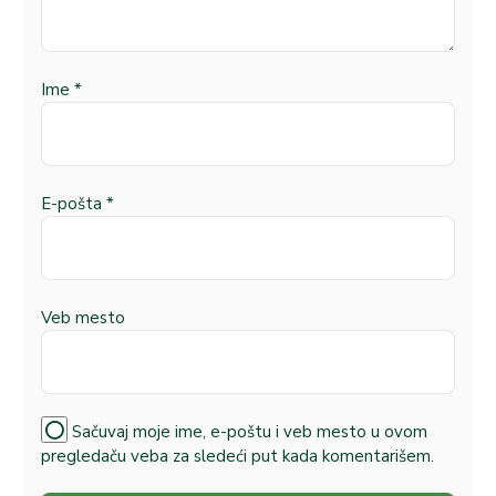
Ime
*
E-pošta
*
Veb mesto
Sačuvaj moje ime, e-poštu i veb mesto u ovom
pregledaču veba za sledeći put kada komentarišem.