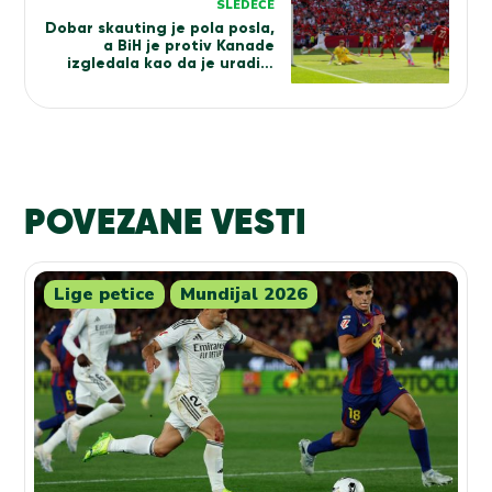
SLEDEĆE
Dobar skauting je pola posla,
a BiH je protiv Kanade
izgledala kao da je uradila
domaći
POVEZANE VESTI
Lige petice
Mundijal 2026