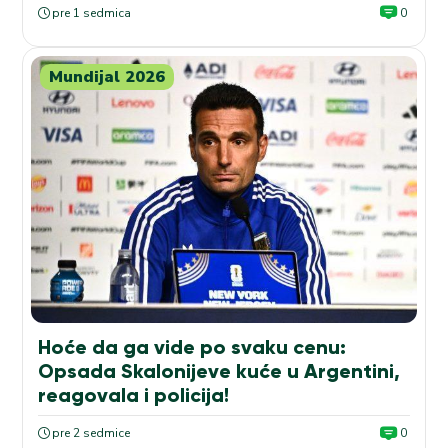
pre 1 sedmica
0
Mundijal 2026
Hoće da ga vide po svaku cenu:
Opsada Skalonijeve kuće u Argentini,
reagovala i policija!
pre 2 sedmice
0