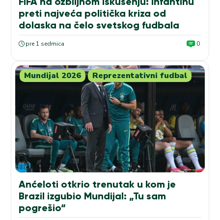
FIFA na ozbiljnom iskušenju: Infantinu
preti najveća politička kriza od
dolaska na čelo svetskog fudbala
pre 1 sedmica
0
Mundijal 2026
Reprezentativni fudbal
Anćeloti otkrio trenutak u kom je
Brazil izgubio Mundijal: „Tu sam
pogrešio“