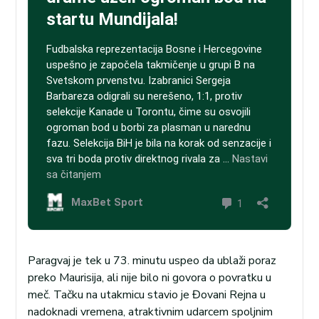
Paragvaj je tek u 73. minutu uspeo da ublaži poraz
preko Maurisija, ali nije bilo ni govora o povratku u
meč. Tačku na utakmicu stavio je Đovani Rejna u
nadoknadi vremena, atraktivnim udarcem spoljnim