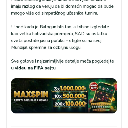
imaju razlog da veruju da bi domaćin mogao da bude
mnogo više od simpatičnog učesnika turnira.
U noći kada je Balogun blistao, a tribine izgledale
kao velika holivudska premijera, SAD su ostatku
sveta poslale jasnu poruku – stigle su na svoj
Mundijal spremne za ozbiljnu ulogu.
Sve golove i najzanimljivije detalje meča pogledajte
u videu na FIFA sajtu
.