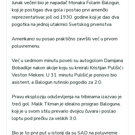
Junak večeri bio je napadač Monaka Folarin Balogun,
koji je postigao dva gola i postao prvi američki
reprezentativac još od 1930. godine koji je dao dva
pogotka na jednoj utakmici Svetskog prvenstva.
Amerikanci su posao praktično završili već u prvom
poluvremenu.
Već u sedmom minutu poveli su autogolom Damijana
Bobadilje nakon akcije koju su kreirali Kristijan Pulišić i
Veston Mekeni. U 31. minutu Pulišić je ponovo bio
asistent, a Balogun rutinski pogodio za 2:0.
Pravu eksploziju oduševljenja na tribinama izazvao je
treći gol. Malik Tilman je idealno proigrao Baloguna,
koji je u svom stilu prevario dvojicu čuvara i poslao
loptu pod prečku za velikih 3:0.
Bio je to prvi put u istoriji da su SAD na poluvreme