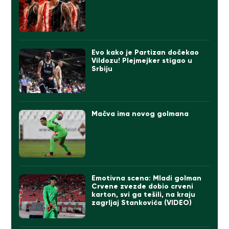
Evo kako je Partizan dočekao
Vildozu! Plejmejker stigao u
Srbiju
Mačva ima novog golmana
Emotivna scena: Mladi golman
Crvene zvezde dobio crveni
karton, svi ga tešili, na kraju
zagrljaj Stankovića (VIDEO)