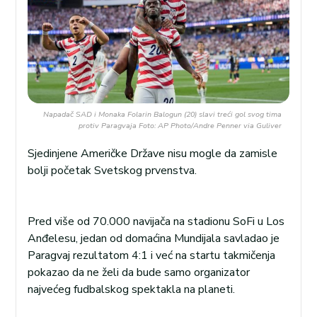
Napadač SAD i Monaka Folarin Balogun (20) slavi treći gol svog tima
protiv Paragvaja Foto: AP Photo/Andre Penner via Guliver
Sjedinjene Američke Države nisu mogle da zamisle
bolji početak Svetskog prvenstva.
Pred više od 70.000 navijača na stadionu SoFi u Los
Anđelesu, jedan od domaćina Mundijala savladao je
Paragvaj rezultatom 4:1 i već na startu takmičenja
pokazao da ne želi da bude samo organizator
najvećeg fudbalskog spektakla na planeti.