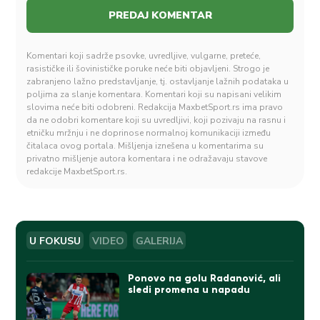
Komentari koji sadrže psovke, uvredljive, vulgarne, preteće,
rasističke ili šovinističke poruke neće biti objavljeni. Strogo je
zabranjeno lažno predstavljanje, tj. ostavljanje lažnih podataka u
poljima za slanje komentara. Komentari koji su napisani velikim
slovima neće biti odobreni. Redakcija MaxbetSport.rs ima pravo
da ne odobri komentare koji su uvredljivi, koji pozivaju na rasnu i
etničku mržnju i ne doprinose normalnoj komunikaciji između
čitalaca ovog portala. Mišljenja iznešena u komentarima su
privatno mišljenje autora komentara i ne odražavaju stavove
redakcije MaxbetSport.rs.
U FOKUSU
VIDEO
GALERIJA
Ponovo na golu Radanović, ali
sledi promena u napadu