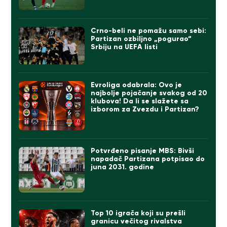
Crno-beli ne pomažu samo sebi:
Partizan ozbiljno „pogurao“
Srbiju na UEFA listi
Evroliga odabrala: Ovo je
najbolje pojačanje svakog od 20
klubova! Da li se slažete sa
izborom za Zvezdu i Partizan?
Potvrđeno pisanje MBS: Bivši
napadač Partizana potpisao do
juna 2031. godine
Top 10 igrača koji su prešli
granicu večitog rivalstva