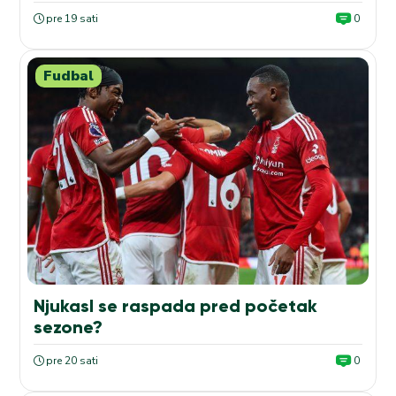
pre 19 sati
0
Fudbal
Njukasl se raspada pred početak
sezone?
pre 20 sati
0