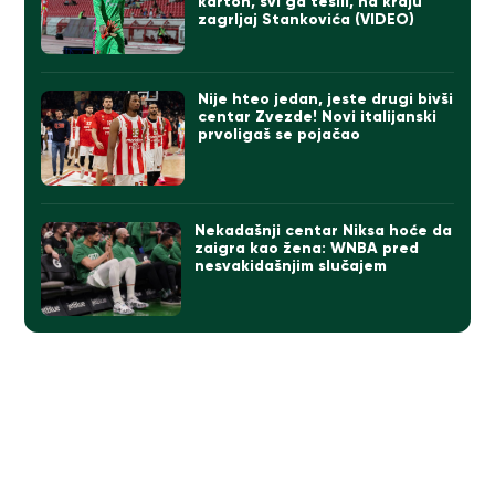
karton, svi ga tešili, na kraju
zagrljaj Stankovića (VIDEO)
Nije hteo jedan, jeste drugi bivši
centar Zvezde! Novi italijanski
prvoligaš se pojačao
Nekadašnji centar Niksa hoće da
zaigra kao žena: WNBA pred
nesvakidašnjim slučajem