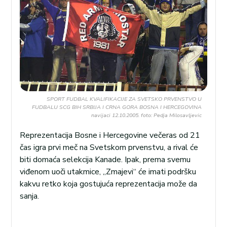
SPORT FUDBAL KVALIFIKACIJE ZA SVETSKO PRVENSTVO U
FUDBALU SCG BIH SRBIJA I CRNA GORA BOSNA I HERCEGOVINA
navijaci 12.10.2005. foto: Pedja Milosavljevic
Reprezentacija Bosne i Hercegovine večeras od 21
čas igra prvi meč na Svetskom prvenstvu, a rival će
biti domaća selekcija Kanade. Ipak, prema svemu
viđenom uoči utakmice, „Zmajevi“ će imati podršku
kakvu retko koja gostujuća reprezentacija može da
sanja.