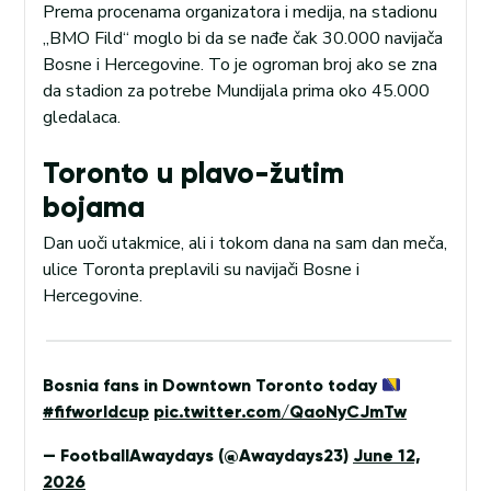
Prema procenama organizatora i medija, na stadionu
„BMO Fild“ moglo bi da se nađe čak 30.000 navijača
Bosne i Hercegovine. To je ogroman broj ako se zna
da stadion za potrebe Mundijala prima oko 45.000
gledalaca.
Toronto u plavo-žutim
bojama
Dan uoči utakmice, ali i tokom dana na sam dan meča,
ulice Toronta preplavili su navijači Bosne i
Hercegovine.
Bosnia fans in Downtown Toronto today
#fifworldcup
pic.twitter.com/QaoNyCJmTw
— FootballAwaydays (@Awaydays23)
June 12,
2026