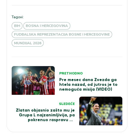
Tagovi:
BIH
BOSNA I HERCEGOVINA
FUDBALSKA REPREZENTACIJA BOSNE I HERCEGOVINE
MUNDIJAL 2026
Kretanje
PRETHODNO
članka
Pre mesec dana Zvezda ga
htela nazad, od jutros je to
nemoguća misija (VIDEO)
SLEDEĆE
Zlatan objasnio zašto mu je
Grupa L najzanimljivija, pa
pokrenuo raspravu na
Balkanu