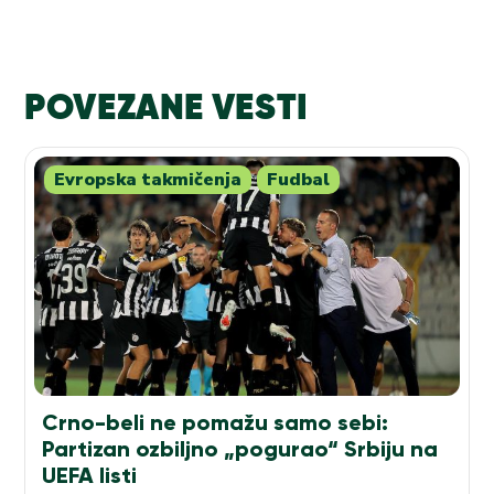
POVEZANE VESTI
Evropska takmičenja
Fudbal
Crno-beli ne pomažu samo sebi:
Partizan ozbiljno „pogurao“ Srbiju na
UEFA listi