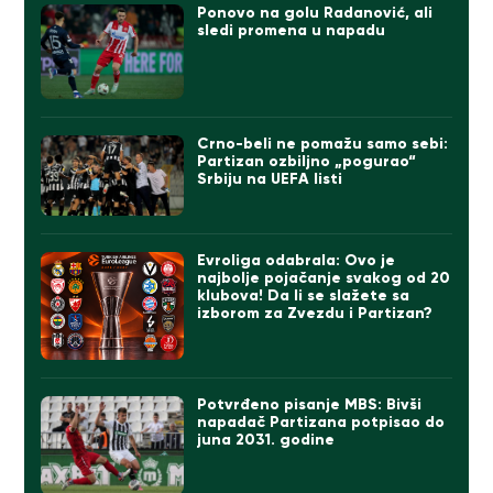
Ponovo na golu Radanović, ali
sledi promena u napadu
Crno-beli ne pomažu samo sebi:
Partizan ozbiljno „pogurao“
Srbiju na UEFA listi
Evroliga odabrala: Ovo je
najbolje pojačanje svakog od 20
klubova! Da li se slažete sa
izborom za Zvezdu i Partizan?
Potvrđeno pisanje MBS: Bivši
napadač Partizana potpisao do
juna 2031. godine