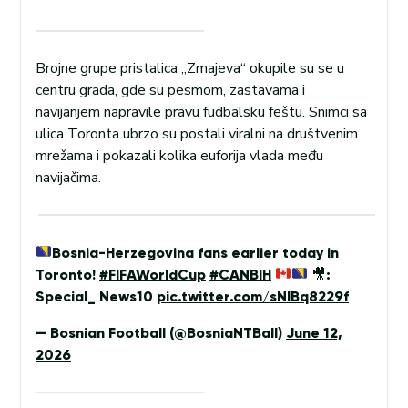
Brojne grupe pristalica „Zmajeva“ okupile su se u
centru grada, gde su pesmom, zastavama i
navijanjem napravile pravu fudbalsku feštu. Snimci sa
ulica Toronta ubrzo su postali viralni na društvenim
mrežama i pokazali kolika euforija vlada među
navijačima.
Bosnia-Herzegovina fans earlier today in
Toronto!
#FIFAWorldCup
#CANBIH
🎥
:
Special_ News10
pic.twitter.com/sNIBq8229f
— Bosnian Football (@BosniaNTBall)
June 12,
2026