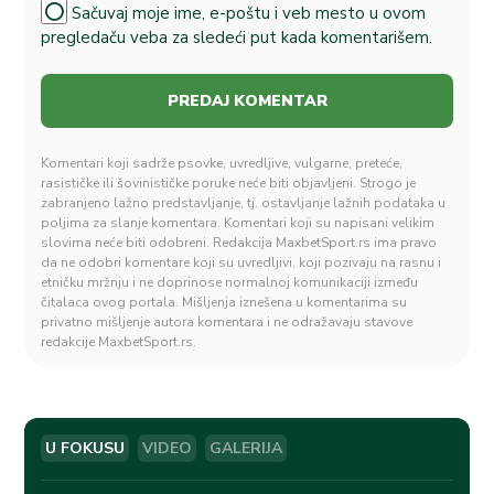
Sačuvaj moje ime, e-poštu i veb mesto u ovom
pregledaču veba za sledeći put kada komentarišem.
Komentari koji sadrže psovke, uvredljive, vulgarne, preteće,
rasističke ili šovinističke poruke neće biti objavljeni. Strogo je
zabranjeno lažno predstavljanje, tj. ostavljanje lažnih podataka u
poljima za slanje komentara. Komentari koji su napisani velikim
slovima neće biti odobreni. Redakcija MaxbetSport.rs ima pravo
da ne odobri komentare koji su uvredljivi, koji pozivaju na rasnu i
etničku mržnju i ne doprinose normalnoj komunikaciji između
čitalaca ovog portala. Mišljenja iznešena u komentarima su
privatno mišljenje autora komentara i ne odražavaju stavove
redakcije MaxbetSport.rs.
U FOKUSU
VIDEO
GALERIJA