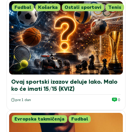
Fudbal
Košarka
Ostali sportovi
Tenis
Ovaj sportski izazov deluje lako. Malo
ko će imati 15/15 (KVIZ)
pre 1 dan
0
Evropska takmičenja
Fudbal