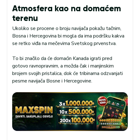
Atmosfera kao na domaćem
terenu
Ukoliko se procene o broju navijača pokažu tačnim,
Bosna i Hercegovina bi mogla da ima podršku kakva
se retko viđa na mečevima Svetskog prvenstva.
To bi značilo da će domaćin Kanada igrati pred
gotovo ravnopravnim, a možda čak i manjinskim
brojem svojih pristalica, dok će tribinama odzvanjati
pesme navijača Bosne i Hercegovine.