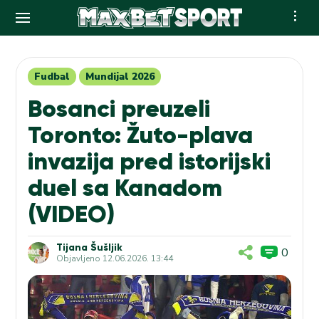
Skip
to
content
Fudbal
Mundijal 2026
Bosanci preuzeli
Toronto: Žuto-plava
invazija pred istorijski
duel sa Kanadom
(VIDEO)
Tijana Šušljik
0
Objavljeno
12.06.2026. 13:44