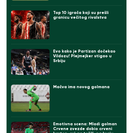
Top 10 igrača koji su prešli
granicu večitog rivalstva
Evo kako je Partizan dočekao
Vildozu! Plejmejker stigao u
Srbiju
Mačva ima novog golmana
Emotivna scena: Mladi golman
Crvene zvezde dobio crveni