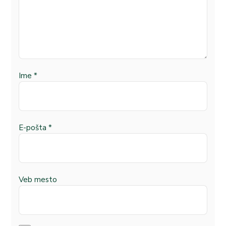
Ime
*
E-pošta
*
Veb mesto