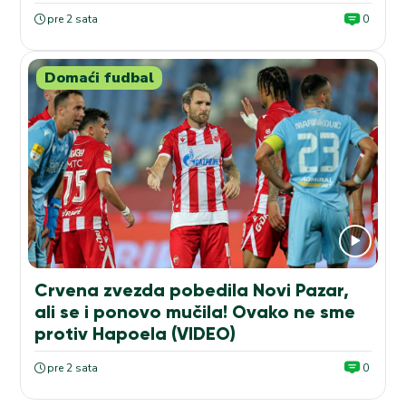
pre 2 sata
0
Domaći fudbal
Crvena zvezda pobedila Novi Pazar,
ali se i ponovo mučila! Ovako ne sme
protiv Hapoela (VIDEO)
pre 2 sata
0