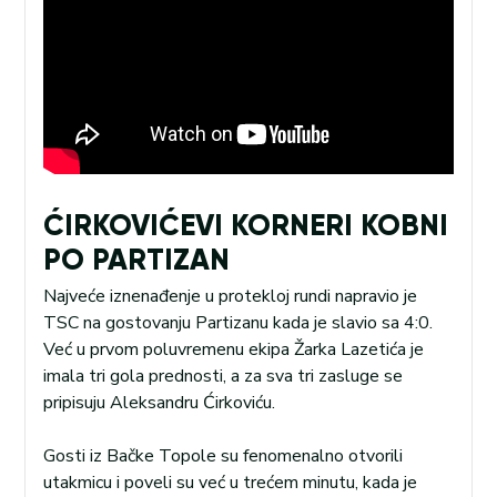
ĆIRKOVIĆEVI KORNERI KOBNI
PO PARTIZAN
Najveće iznenađenje u protekloj rundi napravio je
TSC na gostovanju Partizanu kada je slavio sa 4:0.
Već u prvom poluvremenu ekipa Žarka Lazetića je
imala tri gola prednosti, a za sva tri zasluge se
pripisuju Aleksandru Ćirkoviću.
Gosti iz Bačke Topole su fenomenalno otvorili
utakmicu i poveli su već u trećem minutu, kada je