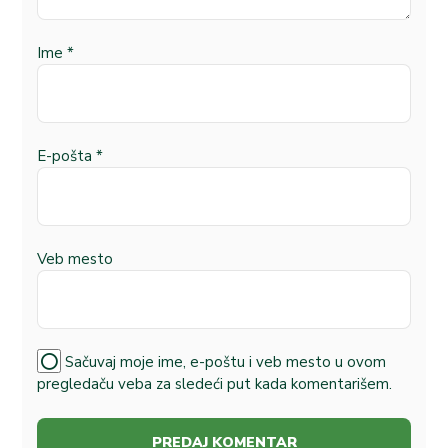
Ime
*
E-pošta
*
Veb mesto
Sačuvaj moje ime, e-poštu i veb mesto u ovom
pregledaču veba za sledeći put kada komentarišem.