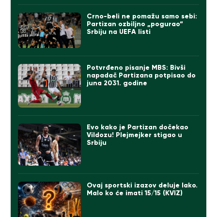
Crno-beli ne pomažu samo sebi:
Partizan ozbiljno „pogurao“
Srbiju na UEFA listi
Potvrđeno pisanje MBS: Bivši
napadač Partizana potpisao do
juna 2031. godine
Evo kako je Partizan dočekao
Vildozu! Plejmejker stigao u
Srbiju
Ovaj sportski izazov deluje lako.
Malo ko će imati 15/15 (KVIZ)