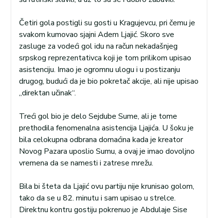
Četiri gola postigli su gosti u Kragujevcu, pri čemu je
svakom kumovao sjajni Adem Ljajić. Skoro sve
zasluge za vodeći gol idu na račun nekadašnjeg
srpskog reprezentativca koji je tom prilikom upisao
asistenciju. Imao je ogromnu ulogu i u postizanju
drugog, budući da je bio pokretač akcije, ali nije upisao
„direktan učinak“.
Treći gol bio je delo Sejdube Sume, ali je tome
prethodila fenomenalna asistencija Ljajića. U šoku je
bila celokupna odbrana domaćina kada je kreator
Novog Pazara uposlio Sumu, a ovaj je imao dovoljno
vremena da se namesti i zatrese mrežu.
Bila bi šteta da Ljajić ovu partiju nije krunisao golom,
tako da se u 82. minutu i sam upisao u strelce.
Direktnu kontru gostiju pokrenuo je Abdulaje Sise