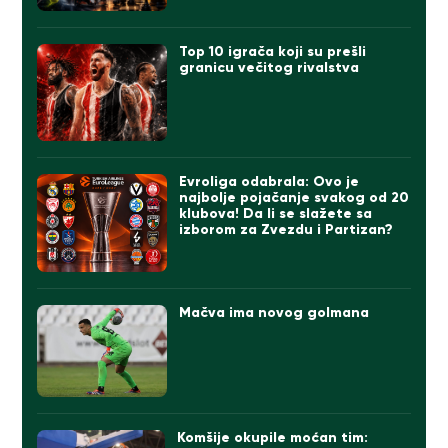
Top 10 igrača koji su prešli
granicu večitog rivalstva
Evroliga odabrala: Ovo je
najbolje pojačanje svakog od 20
klubova! Da li se slažete sa
izborom za Zvezdu i Partizan?
Mačva ima novog golmana
Komšije okupile moćan tim: