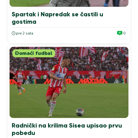
Spartak i Napredak se častili u
gostima
pre 2 sata
0
Domaći fudbal
Radnički na krilima Sisea upisao prvu
pobedu