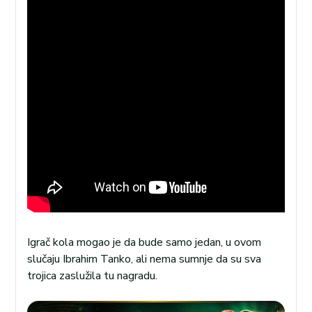
Igrač kola mogao je da bude samo jedan, u ovom
slučaju Ibrahim Tanko, ali nema sumnje da su sva
trojica zaslužila tu nagradu.