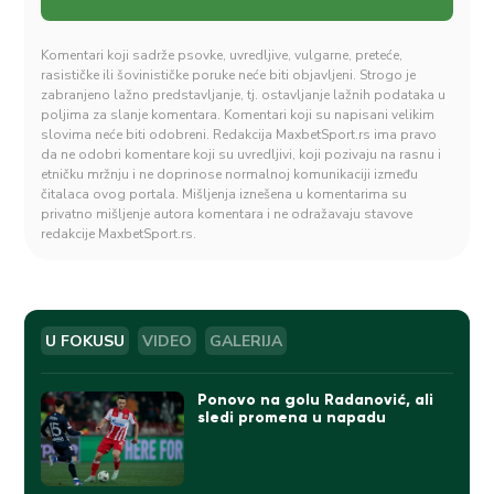
Komentari koji sadrže psovke, uvredljive, vulgarne, preteće,
rasističke ili šovinističke poruke neće biti objavljeni. Strogo je
zabranjeno lažno predstavljanje, tj. ostavljanje lažnih podataka u
poljima za slanje komentara. Komentari koji su napisani velikim
slovima neće biti odobreni. Redakcija MaxbetSport.rs ima pravo
da ne odobri komentare koji su uvredljivi, koji pozivaju na rasnu i
etničku mržnju i ne doprinose normalnoj komunikaciji između
čitalaca ovog portala. Mišljenja iznešena u komentarima su
privatno mišljenje autora komentara i ne odražavaju stavove
redakcije MaxbetSport.rs.
U FOKUSU
VIDEO
GALERIJA
Ponovo na golu Radanović, ali
sledi promena u napadu