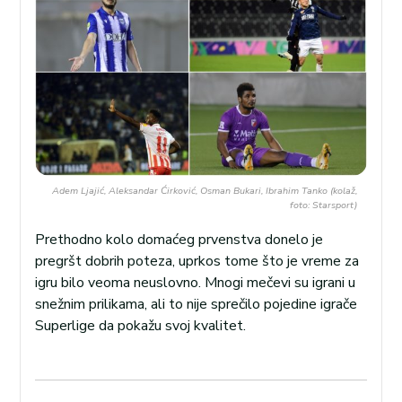
Adem Ljajić, Aleksandar Ćirković, Osman Bukari, Ibrahim Tanko (kolaž,
foto: Starsport)
Prethodno kolo domaćeg prvenstva donelo je
pregršt dobrih poteza, uprkos tome što je vreme za
igru bilo veoma neuslovno. Mnogi mečevi su igrani u
snežnim prilikama, ali to nije sprečilo pojedine igrače
Superlige da pokažu svoj kvalitet.