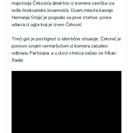
majstorija Ćirkovića direktno iz kornera završila iza
leđa Aleksandra Jovanovića. Osam minuta kasnije
Nemanja Stojić je pogodio sa prve stative, posle
udarca iz ugla koji je izveo Ćirković.
Treći gol je postignut iz identične situacije. Ćirković je
ponovo svojim centaršutom iz kornera zaludeo
odbranu Partizana, a u ulozi strelca našao se Milan
Radin.