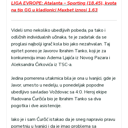
LIGA EVROPE: Atalanta – Sporting (18.45), kvota
na tip GG u kladionici Maxbet iznosi 1.63
Videli smo nekoliko ubedljivih pobeda, pa tako i
odličnih individualnih učinaka, te je zadatak da se
proglasi najbolji igrač kola bio jako nezahvalan. Taj
epitet poneo je Javorov Ibrahim Tanko, koji je za
konkurenciju imao Adema Ljajića iz Novog Pazara i
Aleksandra Ćirkovića iz TSC-a.
Jedina pomerena utakmica bila je ona u Ivanjici, gde je
Javor, umesto u nedelju, u ponedeljak popodne
ubedljivo savladao Voždovac sa 4:0. Heroj ekipe
Radovana Ćurčića bio je Ibrahim Tanko sa dva
pogotka i dve asistencije.
Iako je i sam Ćurčić istakao da je sneg napravio pravu
pometnju u Ivanjici i da je imao problema sa