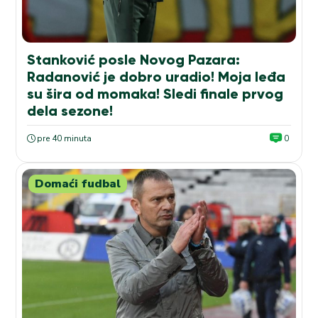
Stanković posle Novog Pazara:
Radanović je dobro uradio! Moja leđa
su šira od momaka! Sledi finale prvog
dela sezone!
pre 40 minuta
0
Domaći fudbal