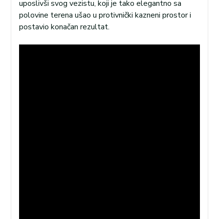
uposlivši svog vezistu, koji je tako elegantno sa
polovine terena ušao u protivnički kazneni prostor i
postavio konačan rezultat.