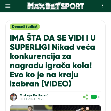
Skip
to
content
Domaći fudbal
IMA ŠTA DA SE VIDI I U
SUPERLIGI Nikad veća
konkurencija za
nagradu igrača kola!
Evo ko je na kraju
izabran (VIDEO)
Mateja Petković
0
30.11.2023. 09:29