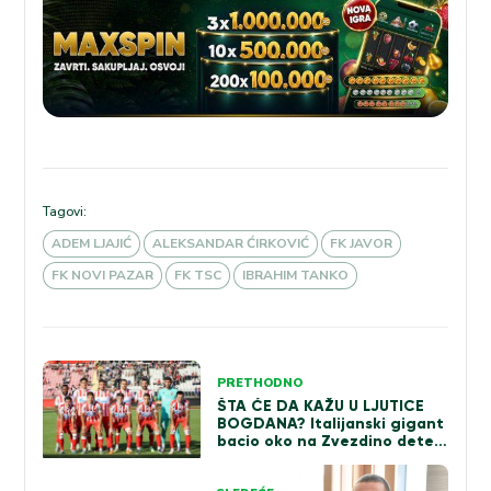
Tagovi:
ADEM LJAJIĆ
ALEKSANDAR ĆIRKOVIĆ
FK JAVOR
FK NOVI PAZAR
FK TSC
IBRAHIM TANKO
Kretanje
PRETHODNO
članka
ŠTA ĆE DA KAŽU U LJUTICE
BOGDANA? Italijanski gigant
bacio oko na Zvezdino dete,
želi ga već u januaru