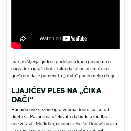
Ipak, mišljenja ljudi su podeljena kada govorimo o
nagradi za igrača kola, tako da se ne bi smatralo
greškom da je pomenutu „titulu“ poneo neko drugi.
LJAJIĆEV PLES NA „ČIKA
DAČI“
Radnički ove sezone igra veoma dobro, pa se od
duela sa Pazarcima očekivalo da bude uzbudljiv i
neizvestan. Međutim, izabranici Siniše Dobrašinovića
su rutinski slavili, a uz to su se i dobro zabavili.