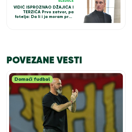
SLEDEĆE
VIDIĆ ISPROZIVAO DŽAJIĆA I
TERZIĆA Prvo zatvor, pa
fotelja: Da li i ja moram prvo
na robiju da bih dobio
funkciju u srpskom fudbalu?
(VIDEO)
POVEZANE VESTI
Domaći fudbal