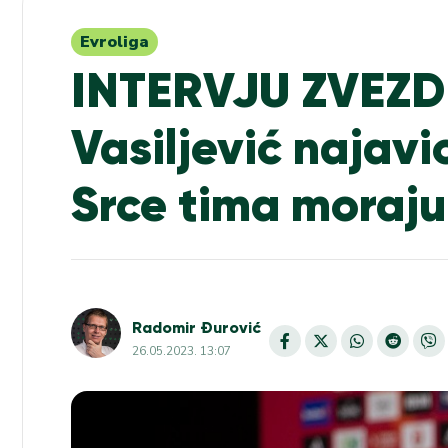
Evroliga
INTERVJU ZVEZ
Vasiljević najavi
Srce tima moraju
Radomir Đurović
26.05.2023. 13:07