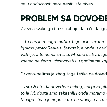
se u budućnosti neće desiti iste stvari.
PROBLEM SA DOVOĐ
Zvezda svake godine strahuje da li će da igra
–
To nas je mnogo mučilo, to je neki začaran
igramo protiv Reala u četvrtak, a onda u ned
važnija, a to nema smisla. Mi smo uz Evrolig
znamo da ćemo učestvovati i u godinama koj
Crveno-belima je zbog toga teško da dovedu
–
Ako želite da dovedete nekog, oni prvo pit
to je jul, dosta smo zakasnili i onda moramo
Mnogo stvari je nepoznato, ne stavlja nas u