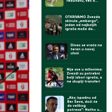
rezultatu, već o
onome što sledi
OTKRIVAMO Zvezda
skinula „embargo“,
jedan od najboljih
igrača može da
napusti „Marakanu“
Divac se vraća na
teren u novoj
ulozi
Nije sve u milionima:
Zvezdi su potrebni
bolji izbori igrača, a
ne skuplji transferi
„Ako ispadnu od
Ber Ševe, doći će
do velikog
potresa“: Natho u