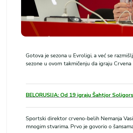
Gotova je sezona u Evroligi, a već se razmišlj
sezone u ovom takmičenju da igraju Crvena z
BELORUSIJA: Od 19 igraju Šahtjor Soligorsk 
Sportski direktor crveno-belih Nemanja Vasil
mnogim stvarima. Prvo je govorio o šansama