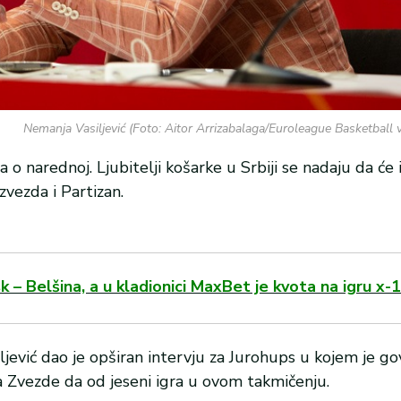
Nemanja Vasiljević (Foto: Aitor Arrizabalaga/Euroleague Basketball 
a o narednoj. Ljubitelji košarke u Srbiji se nadaju da će 
vezda i Partizan.
– Belšina, a u kladionici MaxBet je kvota na igru x-1
jević dao je opširan intervju za Jurohups u kojem je go
 Zvezde da od jeseni igra u ovom takmičenju.