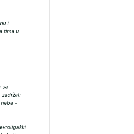
nu i
a tima u
a sa
 zadržali
s neba
–
vroligaškiһ