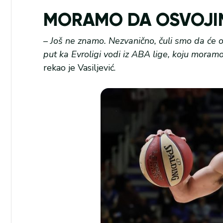
MORAMO DA OSVOJI
–
Još ne znamo. Nezvanično, čuli smo da će os
put ka Evroligi vodi iz ABA lige, koju mor
rekao je Vasiljević.