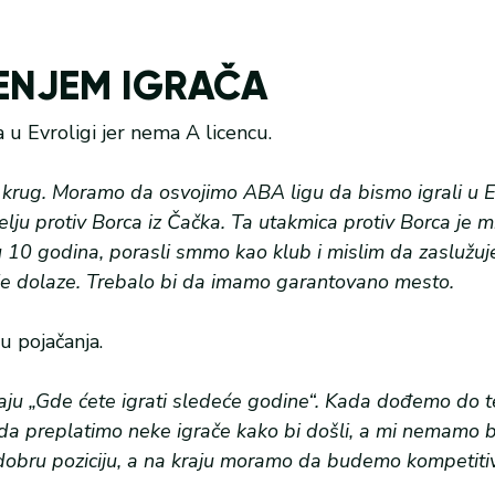
ENJEM IGRAČA
 u Evroligi jer nema A licencu.
i krug. Moramo da osvojimo ABA ligu da bismo igrali u Ev
elju protiv Borca iz Čačka. Ta utakmica protiv Borca je 
u 10 godina, porasli smmo kao klub i mislim da zaslužu
e dolaze. Trebalo bi da imamo garantovano mesto.
 pojačanja.
aju „Gde ćete igrati sledeće godine“. Kada dođemo do t
 da preplatimo neke igrače kako bi došli, a mi nemamo b
 dobru poziciju, a na kraju moramo da budemo kompetitiv