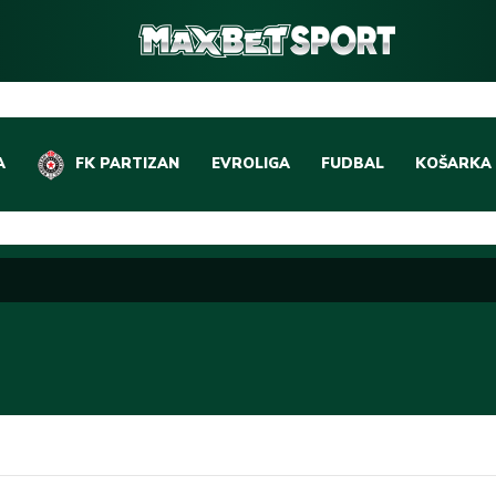
A
FK PARTIZAN
EVROLIGA
FUDBAL
KOŠARKA
DOMAĆI FUDBAL
EVROLIGA
LIGE PETICE
ABA LIGA
EVROPSKA TAKMIČEN
NBA LIGA
OSTALE LIGE
REPREZEN
REPREZENTATIVNI FU
OSTALE L