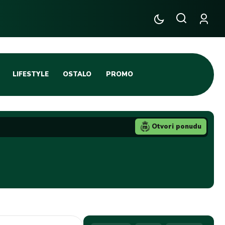
LIFESTYLE
OSTALO
PROMO
TENIS
TIFO SCENA
Otvori ponudu
JA
FUTSAL
TATIVNA KOŠARKA
KROZ OBRUČ!
DBAL
IGE
BLOG
INTERVJU NA MAX