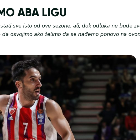
MO ABA LIGU
tati sve isto od ove sezone, ali, dok odluka ne bude zv
amo da osvojimo ako želimo da se nađemo ponovo na ov