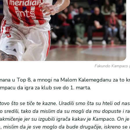
Fakundo Kampaco (F
asmana u Top 8, a mnogi na Malom Kalemegdanu za to kr
mpacu da igra za klub sve do 1. marta.
vo što se tiče te kazne. Uradili smo šta su hteli od nas,
mo sredili, tako da mislim da su mogli da mu dopuste i ran
takmičenje jer su izgubili igrača kakav je Kampaco. On je
 da, mislim da je sve moglo da bude drugačije, iskreno s