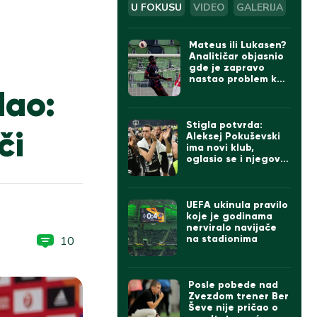
U FOKUSU
VIDEO
GALERIJA
Mateus ili Lukasen?
Analitičar objasnio
gde je zapravo
nastao problem kod
dao:
gola Zvezde
Stigla potvrda:
či
Aleksej Pokuševski
ima novi klub,
oglasio se i njegov
otac
UEFA ukinula pravilo
koje je godinama
nerviralo navijače
na stadionima
10
Posle pobede nad
Zvezdom trener Ber
Ševe nije pričao o