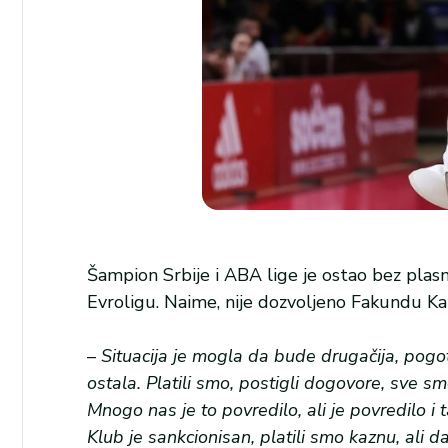
Šampion Srbije i ABA lige je ostao bez pl
Evroligu. Naime, nije dozvoljeno Fakundu Ka
–
Situacija je mogla da bude drugačija, pogoto
ostala. Platili smo, postigli dogovore, sve s
Mnogo nas je to povredilo, ali je povredilo i 
Klub je sankcionisan, platili smo kaznu, ali