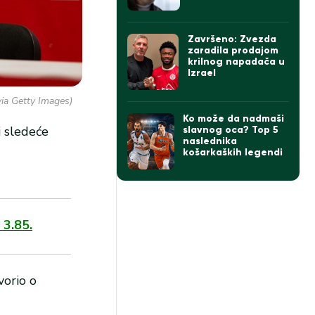
Izraelu govorio o
Zvezdi
Završeno: Zvezda
zaradila prodajom
krilnog napadača u
Izrael
via Getty Images)
Ko može da nadmaši
i sledeće
slavnog oca? Top 5
naslednika
košarkaških legendi
 3.85.
vorio o