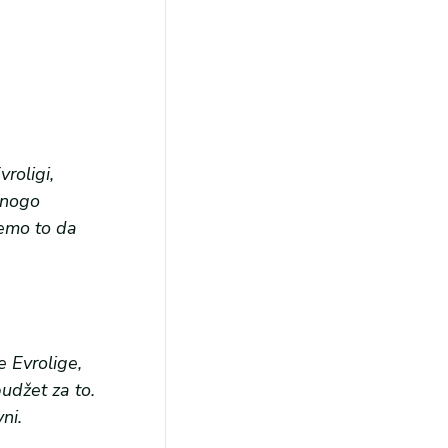
roligi,
mnogo
jemo to da
e Evrolige,
udžet za to.
ni.