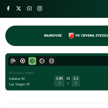
Skip
NAJNOVIJE
FK CRVENA ZVEZD
to
content
Košarka WNBA
1.93
13
2.1
Indiana W
1
x
2
Las Vegas W