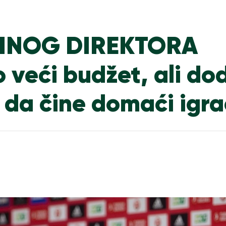
DINOG DIREKTORA
o veći budžet, ali do
 da čine domaći igra