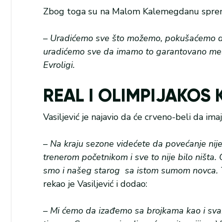
Zbog toga su na Malom Kalemegdanu spremni 
–
Uradićemo sve što možemo, pokušaćemo da
uradićemo sve da imamo to garantovano mest
Evroligi.
REAL I OLIMPIJAKOS 
Vasiljević je najavio da će crveno-beli da ima
–
Na kraju sezone videćete da povećanje nije
trenerom početnikom i sve to nije bilo ništa
smo i našeg starog sa istom sumom novca. 
rekao je Vasiljević i dodao:
–
Mi ćemo da izađemo sa brojkama kao i svak