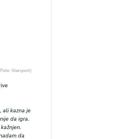
oto: Starsport)
ive
 ali kazna je
ije da igra.
 kažnjen.
e nadam da