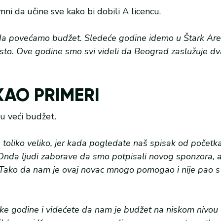
da učine sve kako bi dobili A licencu.
 povećamo budžet. Sledeće godine idemo u Štark Are
o. Ove godine smo svi videli da Beograd zaslužuje dv
KAO PRIMERI
ju veći budžet.
 toliko veliko, jer kada pogledate naš spisak od početk
. Onda ljudi zaborave da smo potpisali novog sponzora, a
Tako da nam je ovaj novac mnogo pomogao i nije pao 
e godine i videćete da nam je budžet na niskom nivou e