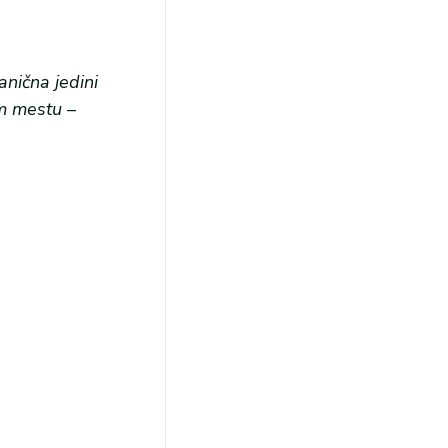
anična jedini
om mestu
–