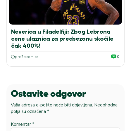
Neverica u Filadelfiji: Zbog Lebrona
cene ulaznica za predsezonu skočile
čak 400%!
pre 2 sedmice
0
Ostavite odgovor
Vaša adresa e-pošte neće biti objavljena.
Neophodna
polja su označena
*
Komentar
*