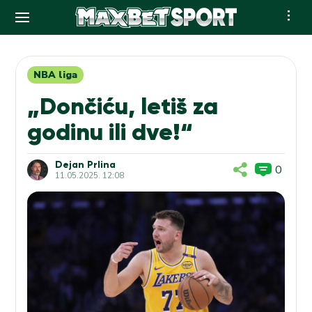
Skip
to
content
NBA liga
„Dončiću, letiš za
godinu ili dve!“
Dejan Prlina
0
11.05.2025. 12:08