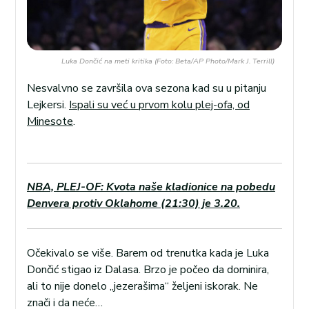
Luka Dončić na meti kritika (Foto: Beta/AP Photo/Mark J. Terrill)
Nesvalvno se završila ova sezona kad su u pitanju
Lejkersi.
Ispali su već u prvom kolu plej-ofa, od
Minesote
.
NBA, PLEJ-OF: Kvota naše kladionice na pobedu
Denvera protiv Oklahome (21:30) je 3.20.
Očekivalo se više. Barem od trenutka kada je Luka
Dončić stigao iz Dalasa. Brzo je počeo da dominira,
ali to nije donelo „jezerašima“ željeni iskorak. Ne
znači i da neće…