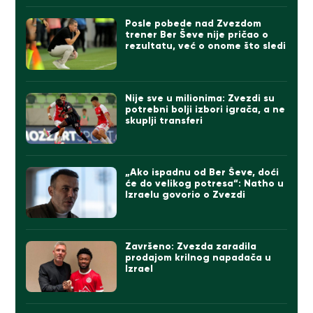
Posle pobede nad Zvezdom
trener Ber Ševe nije pričao o
rezultatu, već o onome što sledi
Nije sve u milionima: Zvezdi su
potrebni bolji izbori igrača, a ne
skuplji transferi
„Ako ispadnu od Ber Ševe, doći
će do velikog potresa“: Natho u
Izraelu govorio o Zvezdi
Završeno: Zvezda zaradila
prodajom krilnog napadača u
Izrael