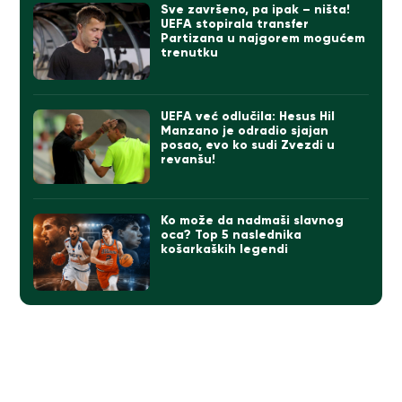
Sve završeno, pa ipak – ništa!
UEFA stopirala transfer
Partizana u najgorem mogućem
trenutku
UEFA već odlučila: Hesus Hil
Manzano je odradio sjajan
posao, evo ko sudi Zvezdi u
revanšu!
Ko može da nadmaši slavnog
oca? Top 5 naslednika
košarkaških legendi