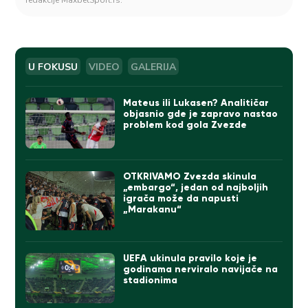
U FOKUSU
VIDEO
GALERIJA
Mateus ili Lukasen? Analitičar
objasnio gde je zapravo nastao
problem kod gola Zvezde
OTKRIVAMO Zvezda skinula
„embargo“, jedan od najboljih
igrača može da napusti
„Marakanu“
UEFA ukinula pravilo koje je
godinama nerviralo navijače na
stadionima