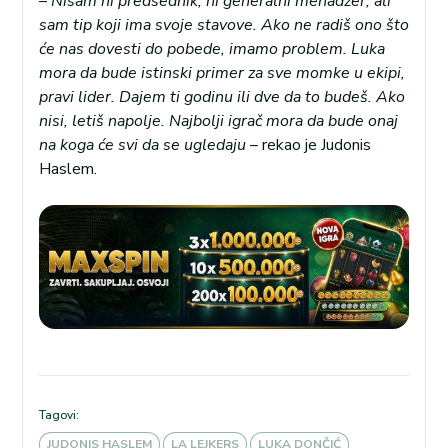
–
Nisam ni predsednik, ni generalni menadžer, ali
sam tip koji ima svoje stavove. Ako ne radiš ono što
će nas dovesti do pobede, imamo problem. Luka
mora da bude istinski primer za sve momke u ekipi,
pravi lider. Dajem ti godinu ili dve da to budeš. Ako
nisi, letiš napolje. Najbolji igrač mora da bude onaj
na koga će svi da se ugledaju
– rekao je Judonis
Haslem.
Tagovi:
JUDONIS HASLEM
LA LEJKERS
LUKA DONČIĆ