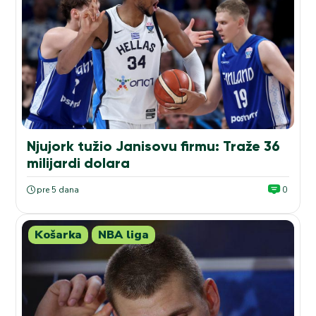
Njujork tužio Janisovu firmu: Traže 36
milijardi dolara
pre 5 dana
0
Košarka
NBA liga