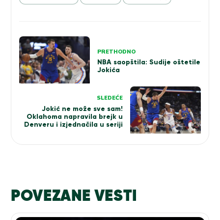
Kretanje
PRETHODNO
članka
NBA saopštila: Sudije oštetile
Jokića
SLEDEĆE
Jokić ne može sve sam!
Oklahoma napravila brejk u
Denveru i izjednačila u seriji
POVEZANE VESTI