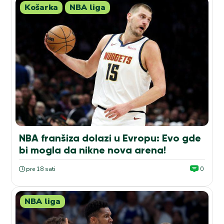
Košarka
NBA liga
NBA franšiza dolazi u Evropu: Evo gde
bi mogla da nikne nova arena!
pre 18 sati
0
NBA liga