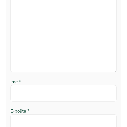
Ime
*
E-pošta
*