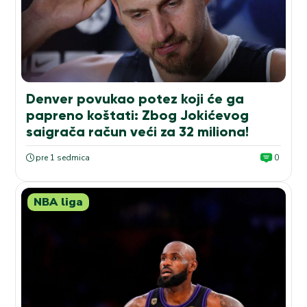
Denver povukao potez koji će ga
papreno koštati: Zbog Jokićevog
saigrača račun veći za 32 miliona!
pre 1 sedmica
0
NBA liga