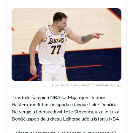
Luka Dončić (Foto: Beta/AP Photo/Nate Billings)
Trostruki šampion NBA sa Majamijem, Judonis
Haslem, međutim, ne spada u fanove Luke Dončića.
Ne veruje u liderske kvalitete Slovenca, iako je
Luka
Dončić uspeo da u dresu Lejkersa uđe u istoriju NBA
.